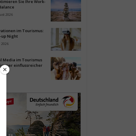
timieren Sie Ihre Work-
Balance
ust 2026
vationen im Tourismus:
-up Night
i 2026
al Media im Tourismus
immer einflussreicher
i 2026