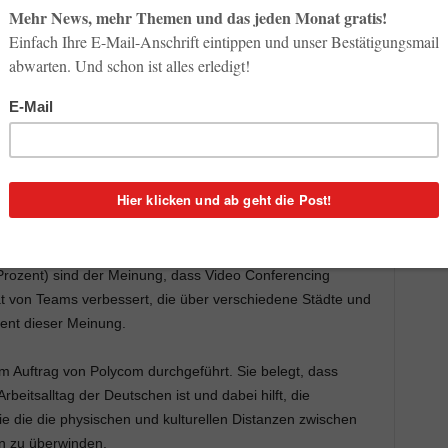
en ersetzen?
Wie wichtig sind Videokonferenzen fürs
anzen überwinden? Was müssen Teilnehmer einer
 und was ist ein absolutes No-go? Ein neue Studie gibt
tudie „Global View: Business Video Conferencing Usage and
eich standardbasierter Unified Communications- und
dass 66 Prozent der Business Entscheider in Deutschland
 Geschäftskommunikation. Weltweit sind es sogar 76
ntscheider weltweit
 Prozent) sind der Meinung, dass Video Conferencing
ät von Teams verbessert, die über verschiedene Städte und
zent dieser Meinung.
m Auftrag von Polycom durchgeführt. Sie belegt, dass
rbeitsalltag der Deutschen ist und dabei hilft, die
die die physischen und kulturellen Distanzen zwischen
en zu überwinden.