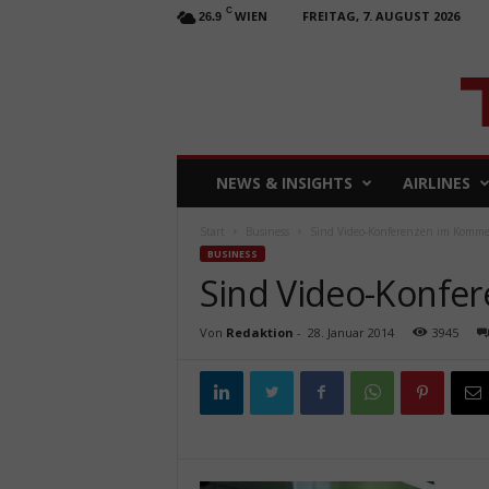
C
WIEN
FREITAG, 7. AUGUST 2026
26.9
T
NEWS & INSIGHTS
AIRLINES
R
A
Start
Business
Sind Video-Konferenzen im Komm
V
BUSINESS
E
Sind Video-Konfe
L
b
u
Von
Redaktion
-
28. Januar 2014
3945
s
i
n
e
s
s