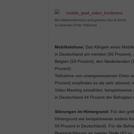
Bei Videokonferenzen sind gewisse Dos & Don’ts
zu beachten (Foto: Polycom)
Mobiltelefone:
Das Klingeln eines Mobilt
in Deutschland am meisten (56 Prozent), 
Belgien (59 Prozent), den Niederlanden (7
Prozent).
Teilnahme von unangemessenen Orten aus:
Prozent) empfinden es als sehr störend,
Video Meeting einwählen, beispielsweise 
in Deutschland 44 Prozent der Befragten 
Störungen im Hintergrund:
Für den größ
Hintergrund wie beispielsweise andere Ko
50 Prozent in Deutschland). Für die Befr
Beeinträchtigung an zweiter Stelle (63 vs.