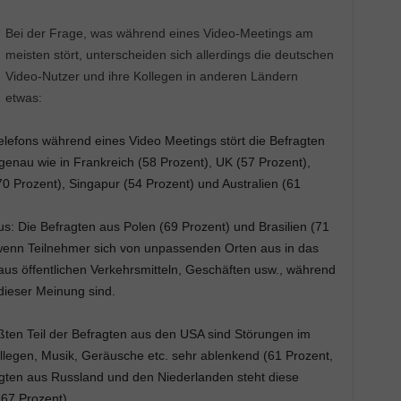
Bei der Frage, was während eines Video-Meetings am
meisten stört, unterscheiden sich allerdings die deutschen
Video-Nutzer und ihre Kollegen in anderen Ländern
etwas:
elefons während eines Video Meetings stört die Befragten
genau wie in Frankreich (58 Prozent), UK (57 Prozent),
0 Prozent), Singapur (54 Prozent) und Australien (61
 Die Befragten aus Polen (69 Prozent) und Brasilien (71
 wenn Teilnehmer sich von unpassenden Orten aus in das
aus öffentlichen Verkehrsmitteln, Geschäften usw., während
dieser Meinung sind.
ten Teil der Befragten aus den USA sind Störungen im
llegen, Musik, Geräusche etc. sehr ablenkend (61 Prozent,
agten aus Russland und den Niederlanden steht diese
 67 Prozent).