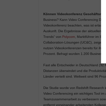
Können Videokonferenz Geschäftsreis
Business? Kann Video Conferencing Dist
Videokonferenz beachten, was ist erlaubt,
Auskunft. Die Ergebnisse der aktuellen S
Trends“ von
Polycom
, Marktführer im Ber
Collaboration-Lösungen (UC&C), zeigen, 
nutzen Videokonferenzen bereits für ihre
Prozent. Befragt wurden 1.200 Business-E
Fast alle Entscheider in Deutschland (92
Distanzen überwindet und die Produktivit
Länder verteilt sind. Weltweit sind 96 Pro
Die Studie wurde von Redshift Research i
Video Conferencing ein wichtiges Tool im A
Teamzusammenarbeit zu verbessern sowie 
entfernt voneinander arbeitenden Kolleg