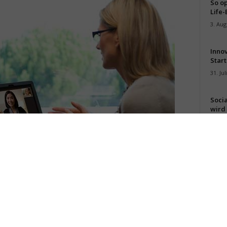
So op
Life-
3. Aug
Inno
Start
31. Jul
Soci
wird 
30. Jul
en? Immer öfter nutzen Unternehmen Videokonferenzen, um
hren. Experten sind aber überzeugt, dass Gespräche mit Kunden vor Ort
 noch immer zielführender (Foto: Polycom)