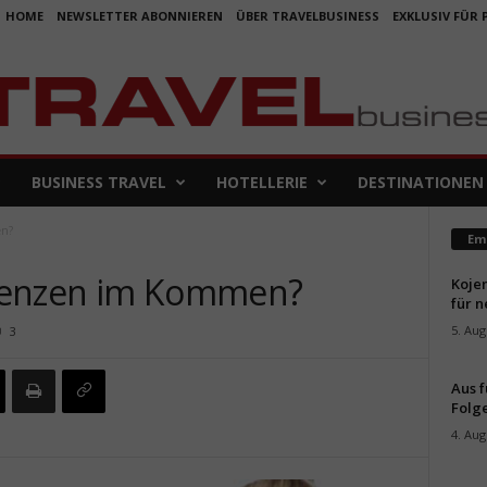
HOME
NEWSLETTER ABONNIEREN
ÜBER TRAVELBUSINESS
EXKLUSIV FÜR
BUSINESS TRAVEL
HOTELLERIE
DESTINATIONEN
en?
Em
renzen im Kommen?
Koje
für 
5. Aug
3
Aus f
Folge
4. Aug