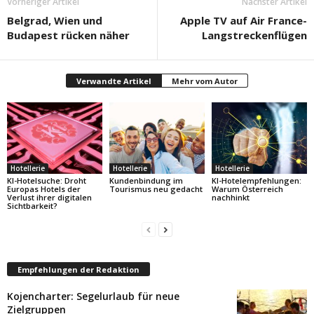
Vorheriger Artikel
Nächster Artikel
Belgrad, Wien und
Apple TV auf Air France-
Budapest rücken näher
Langstreckenflügen
Verwandte Artikel
Mehr vom Autor
Hotellerie
Hotellerie
Hotellerie
KI-Hotelsuche: Droht
Kundenbindung im
KI-Hotelempfehlungen:
Europas Hotels der
Tourismus neu gedacht
Warum Österreich
Verlust ihrer digitalen
nachhinkt
Sichtbarkeit?
Empfehlungen der Redaktion
Kojencharter: Segelurlaub für neue
Zielgruppen