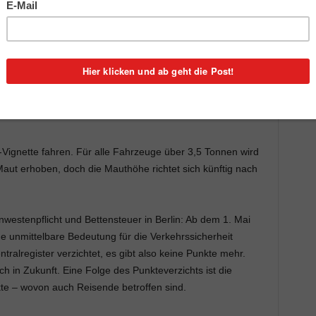
 Lieferwagen und Vans mit einem Höchstgewicht von 3,5
chnet von der vorderen Achse bis zur Oberkante der
 der Maut eingeführt.“
n“ 220 Euro, die Monatsvignette 80 Euro und die 7-Tages-
odellen, die in die neue Mautkategorie fallen, findet man
Vignette fahren. Für alle Fahrzeuge über 3,5 Tonnen wird
aut erhoben, doch die Mauthöhe richtet sich künftig nach
estenpflicht und Bettensteuer in Berlin: Ab dem 1. Mai
e unmittelbare Bedeutung für die Verkehrssicherheit
ralregister verzichtet, es gibt also keine Punkte mehr.
 in Zukunft. Eine Folge des Punkteverzichts ist die
te – wovon auch Reisende betroffen sind.