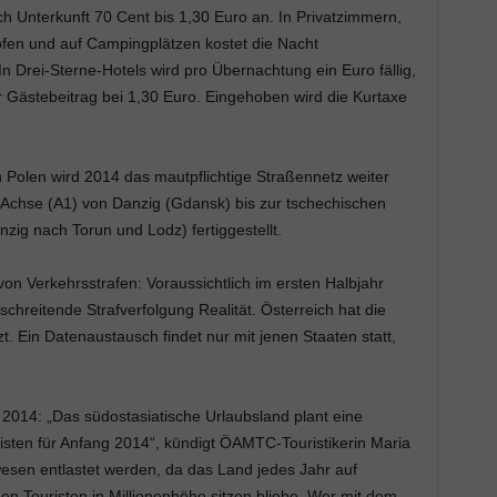
ch Unterkunft 70 Cent bis 1,30 Euro an. In Privatzimmern,
öfen und auf Campingplätzen kostet die Nacht
n Drei-Sterne-Hotels wird pro Übernachtung ein Euro fällig,
r Gästebeitrag bei 1,30 Euro. Eingehoben wird die Kurtaxe
 Polen wird 2014 das mautpflichtige Straßennetz weiter
Achse (A1) von Danzig (Gdansk) bis zur tschechischen
zig nach Torun und Lodz) fertiggestellt.
n Verkehrsstrafen: Voraussichtlich im ersten Halbjahr
chreitende Strafverfolgung Realität. Österreich hat die
t. Ein Datenaustausch findet nur mit jenen Staaten statt,
 2014: „Das südostasiatische Urlaubsland plant eine
risten für Anfang 2014“, kündigt ÖAMTC-Touristikerin Maria
esen entlastet werden, da das Land jedes Jahr auf
 Touristen in Millionenhöhe sitzen bliebe. Wer mit dem