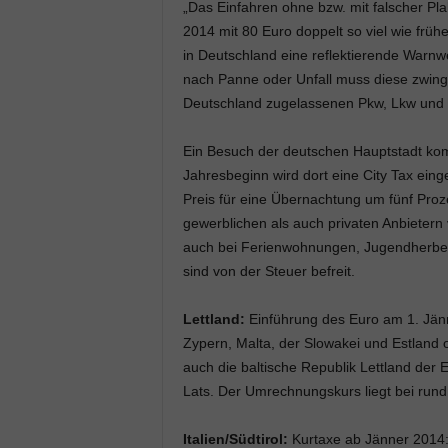
„Das Einfahren ohne bzw. mit falscher Pla
2014 mit 80 Euro doppelt so viel wie früh
in Deutschland eine reflektierende Warnw
nach Panne oder Unfall muss diese zwinge
Deutschland zugelassenen Pkw, Lkw und
Ein Besuch der deutschen Hauptstadt kom
Jahresbeginn wird dort eine City Tax ein
Preis für eine Übernachtung um fünf Proz
gewerblichen als auch privaten Anbieter
auch bei Ferienwohnungen, Jugendherberg
sind von der Steuer befreit.
Lettland:
Einführung des Euro am 1. Jän
Zypern, Malta, der Slowakei und Estland of
auch die baltische Republik Lettland der
Lats. Der Umrechnungskurs liegt bei rund
Italien/Südtirol:
Kurtaxe ab Jänner 2014: 