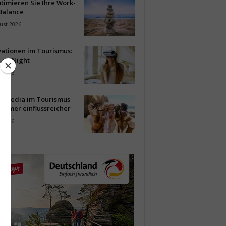
timieren Sie Ihre Work-
Balance
ust 2026
vationen im Tourismus:
-up Night
i 2026
al Media im Tourismus
immer einflussreicher
i 2026