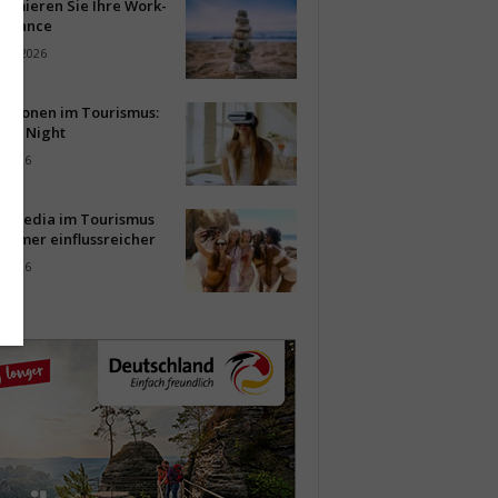
timieren Sie Ihre Work-
Balance
ust 2026
vationen im Tourismus:
-up Night
i 2026
al Media im Tourismus
immer einflussreicher
i 2026