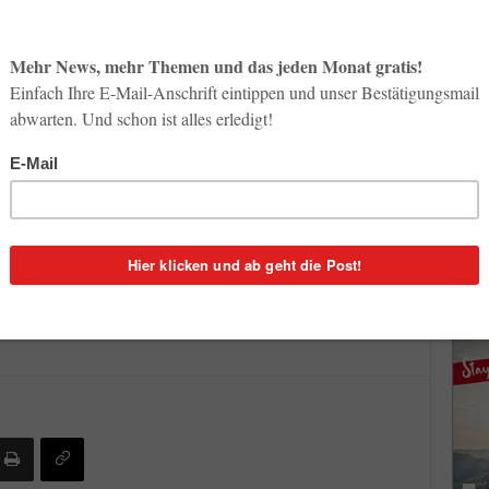
So op
Life-
hen und österreichischen Touristiker fand heuer zum
3. Aug
hr als fünfzig Spezialisten aus Ungarn ihre neuesten
Wien präsentiert.
Inno
Start
ustag haben wir eine Verkaufsförderungs- und
31. Jul
che und ungarische Tourismusbranche initiiert. In der
tanden Budapest und Umgebung sowie Nordungarn im
Soci
wird 
lázs Kovács über die Zielsetzungen.
30. Jul
ess-Angebot in Budapest und Umgebung sowie Reiseziele in
t mit kulinarischen Leckerbissen.