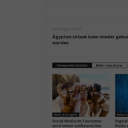
Vorheriger Artikel
Ägypten-Urlaub kann wieder gebu
werden
Verwandte Artikel
Mehr vom Autor
News & Insights
News & 
Social Media im Tourismus
Digita
wird immer einflussreicher
Risiko 