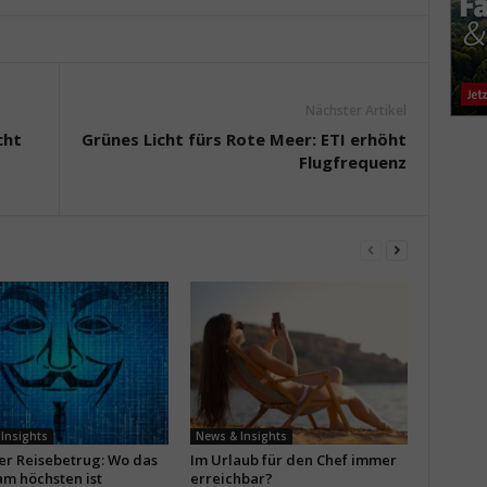
Nächster Artikel
cht
Grünes Licht fürs Rote Meer: ETI erhöht
Flugfrequenz
Insights
News & Insights
ler Reisebetrug: Wo das
Im Urlaub für den Chef immer
am höchsten ist
erreichbar?