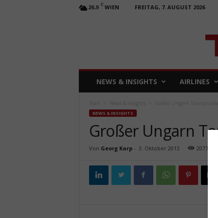
C
WIEN
FREITAG, 7. AUGUST 2026
26.9
T
NEWS & INSIGHTS
AIRLINES
R
A
Start
News & Insights
Großer Ungarn Tourismusta
V
NEWS & INSIGHTS
E
Großer Ungarn To
L
b
u
Von
Georg Karp
-
3. Oktober 2013
2077
s
i
n
e
s
s