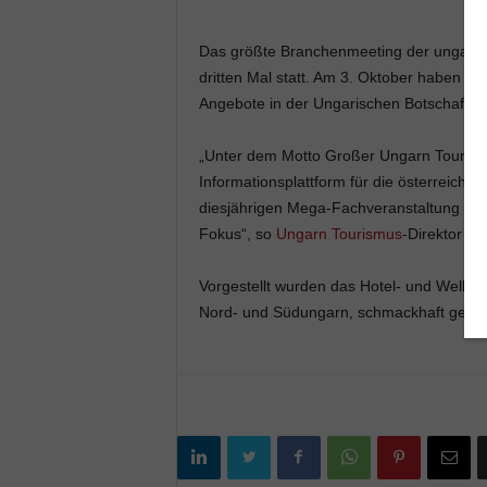
Das größte Branchenmeeting der ungarisc
dritten Mal statt. Am 3. Oktober haben me
Angebote in der Ungarischen Botschaft in 
„Unter dem Motto Großer Ungarn Tourism
Informationsplattform für die österreichis
diesjährigen Mega-Fachveranstaltung s
Fokus“, so
Ungarn Tourismus
-Direktor Ba
Vorgestellt wurden das Hotel- und Welln
Nord- und Südungarn, schmackhaft gemach