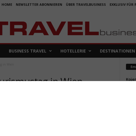
HOME
NEWSLETTER ABONNIEREN
ÜBER TRAVELBUSINESS
EXKLUSIV FÜR
BUSINESS TRAVEL
HOTELLERIE
DESTINATIONEN
g in Wien
Em
urismustag in Wien
Koje
für 
5. Aug
0
Aus f
Folge
4. Aug