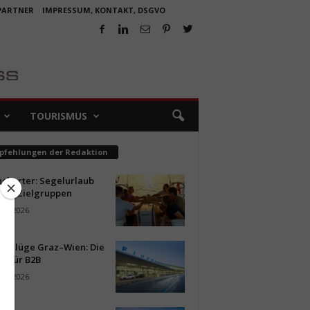
 PARTNER
IMPRESSUM, KONTAKT, DSGVO
TOURISMUS
pfehlungen der Redaktion
ncharter: Segelurlaub
neue Zielgruppen
ust 2026
ür Flüge Graz–Wien: Die
n für B2B
ust 2026