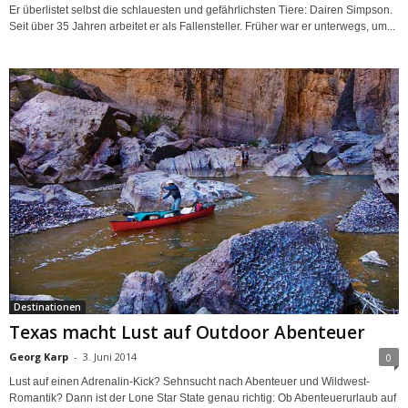
Er überlistet selbst die schlauesten und gefährlichsten Tiere: Dairen Simpson.
Seit über 35 Jahren arbeitet er als Fallensteller. Früher war er unterwegs, um...
Destinationen
Texas macht Lust auf Outdoor Abenteuer
Georg Karp
-
3. Juni 2014
0
Lust auf einen Adrenalin-Kick? Sehnsucht nach Abenteuer und Wildwest-
Romantik? Dann ist der Lone Star State genau richtig: Ob Abenteuerurlaub auf