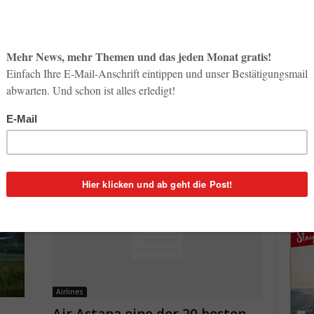
So op
News & Insights
Life-
er
Wohin geht die Eurasische
3. Aug
Wirtschaftsunion?
1
Georg Karp
-
20. Dezember 2014
0
Inno
Start
nalen
Am 1. Januar 2015 tritt die Eurasische Wirtschaftsunion
31. Jul
t für
in Kraft. Aus diesem Anlass hatten die Botschaft der
gt und
Republik Kasachstan, die Deutsche Gesellschaft für
Auswärtige...
Soci
wird 
30. Jul
Airlines