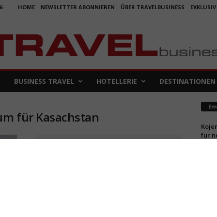
6
HOME
NEWSLETTER ABONNIEREN
ÜBER TRAVELBUSINESS
EXKLUSIV
BUSINESS TRAVEL
HOTELLERIE
DESTINATIONEN
Em
sum für Kasachstan
Koje
für 
5. Aug
Aus f
Folge
4. Aug