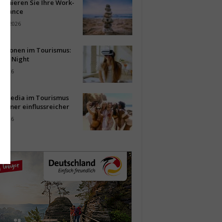
timieren Sie Ihre Work-
Balance
ust 2026
vationen im Tourismus:
-up Night
i 2026
al Media im Tourismus
immer einflussreicher
i 2026