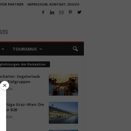
 FÜR PARTNER
IMPRESSUM, KONTAKT, DSGVO
TOURISMUS
pfehlungen der Redaktion
ncharter: Segelurlaub
neue Zielgruppen
ust 2026
ür Flüge Graz–Wien: Die
n für B2B
ust 2026