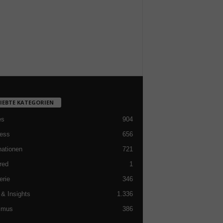
LIEBTE KATEGORIEN
es
904
ess
656
nationen
721
red
1
erie
346
& Insights
1.336
smus
386