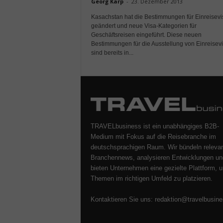
Georg Karp
-
23. Dezember 2013
Kasachstan hat die Bestimmungen für Einreisevi
geändert und neue Visa-Kategorien für
Geschäftsreisen eingeführt. Diese neuen
Bestimmungen für die Ausstellung von Einreisev
sind bereits in...
TRAVELbusiness ist ein unabhängiges B2B-
Medium mit Fokus auf die Reisebranche im
deutschsprachigen Raum. Wir bündeln releva
Branchennews, analysieren Entwicklungen un
bieten Unternehmen eine gezielte Plattform, u
Themen im richtigen Umfeld zu platzieren.
Kontaktieren Sie uns:
redaktion@travelbusine