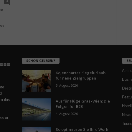
4
sa
isa
SCHON GELESEN?
BE
Airlin
Kojencharter: Segelurlaub
für neue Zielgruppen
Busin
5. August 2026
nte
Desti
d
Featu
m ihre
Aus für Flüge Graz–Wien: Die
Folgen für B2B
Hotell
4. August 2026
News 
ss.at
Touri
So optimieren Sie Ihre Work-