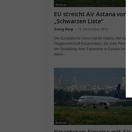
Airlines
EU streicht Air Astana von d
„Schwarzen Liste“
Georg Karp
-
16. Dezember 2015
Die Europäische Union hat Air Astana, der natio
Fluggesellschaft Kasachstans, die volle Flexibilitä
die Gestaltung ihrer Expansion in Europa bestäti
dabei...
Airlines