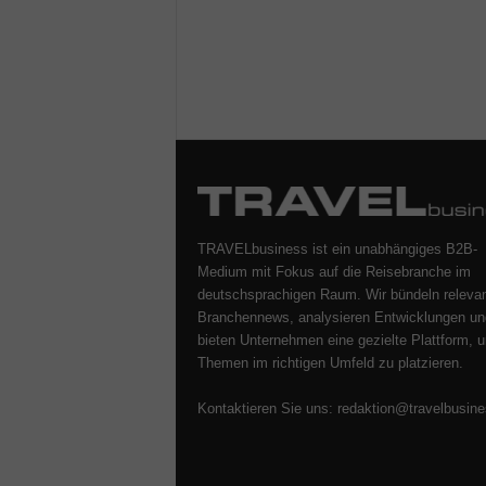
TRAVELbusiness ist ein unabhängiges B2B-
Medium mit Fokus auf die Reisebranche im
deutschsprachigen Raum. Wir bündeln releva
Branchennews, analysieren Entwicklungen un
bieten Unternehmen eine gezielte Plattform, u
Themen im richtigen Umfeld zu platzieren.
Kontaktieren Sie uns:
redaktion@travelbusine