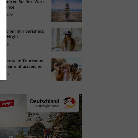
timieren Sie Ihre Work-
Balance
ust 2026
vationen im Tourismus:
-up Night
i 2026
al Media im Tourismus
immer einflussreicher
i 2026