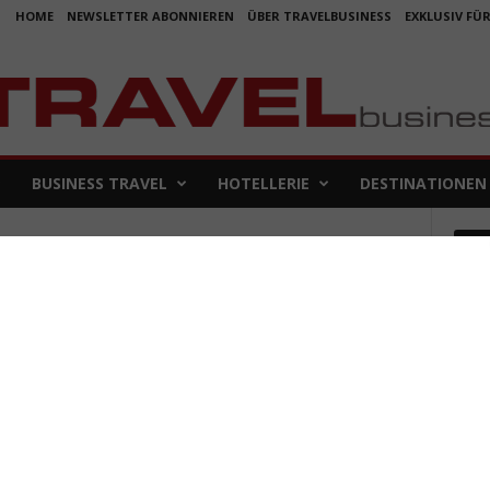
HOME
NEWSLETTER ABONNIEREN
ÜBER TRAVELBUSINESS
EXKLUSIV FÜ
BUSINESS TRAVEL
HOTELLERIE
DESTINATIONEN
Em
Koje
für 
5. Aug
Aus f
Folge
4. Aug