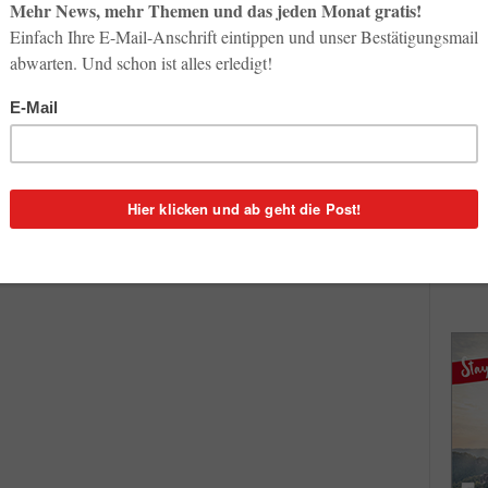
So op
Life-
es
3. Aug
3
Inno
Start
 neue
31. Jul
gen in
legt.
Soci
wird 
30. Jul