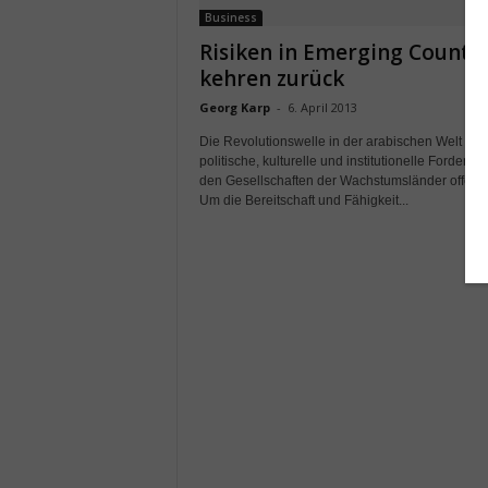
Business
Risiken in Emerging Countri
kehren zurück
Georg Karp
-
6. April 2013
Die Revolutionswelle in der arabischen Welt hat
politische, kulturelle und institutionelle Forderun
den Gesellschaften der Wachstumsländer offenge
Um die Bereitschaft und Fähigkeit...