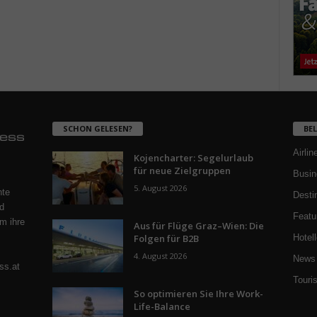
SCHON GELESEN?
BE
Airlin
Kojencharter: Segelurlaub
für neue Zielgruppen
Busin
5. August 2026
nte
Desti
d
Featu
m ihre
Aus für Flüge Graz–Wien: Die
Folgen für B2B
Hotell
4. August 2026
News 
ss.at
Touri
So optimieren Sie Ihre Work-
Life-Balance