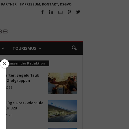
R PARTNER
IMPRESSUM, KONTAKT, DSGVO
TOURISMUS
pfehlungen der Redaktion
ncharter: Segelurlaub
neue Zielgruppen
ust 2026
ür Flüge Graz–Wien: Die
n für B2B
ust 2026