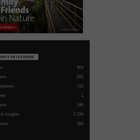
LIEBTE KATEGORIEN
es
904
ess
656
nationen
721
red
1
erie
346
& Insights
1.336
smus
386