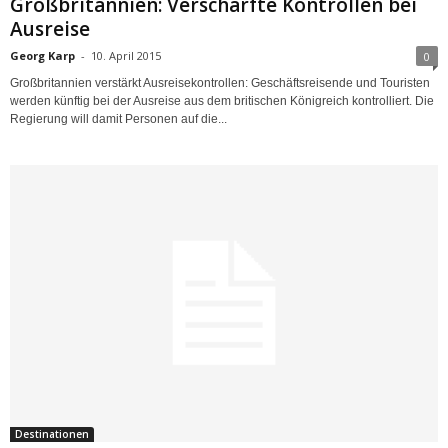
Großbritannien: Verschärfte Kontrollen bei
Ausreise
Georg Karp
-
10. April 2015
0
Großbritannien verstärkt Ausreisekontrollen: Geschäftsreisende und Touristen
werden künftig bei der Ausreise aus dem britischen Königreich kontrolliert. Die
Regierung will damit Personen auf die...
Destinationen