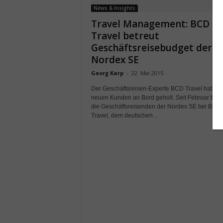
News & Insights
Travel Management: BCD
Travel betreut
Geschäftsreisebudget der
Nordex SE
Georg Karp
-
22. Mai 2015
Der Geschäftsreisen-Experte BCD Travel hat ein
neuen Kunden an Bord geholt. Seit Februar buc
die Geschäftsreisenden der Nordex SE bei BCD
Travel, dem deutschen...