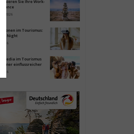
timieren Sie Ihre Work-
Balance
ust 2026
vationen im Tourismus:
-up Night
i 2026
al Media im Tourismus
immer einflussreicher
i 2026