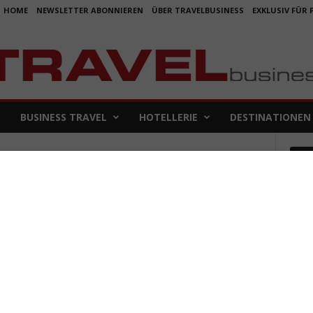
HOME
NEWSLETTER ABONNIEREN
ÜBER TRAVELBUSINESS
EXKLUSIV FÜR
BUSINESS TRAVEL
HOTELLERIE
DESTINATIONEN
Em
Koje
für 
5. Aug
Aus f
Folge
4. Aug