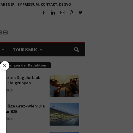
 PARTNER
IMPRESSUM, KONTAKT, DSGVO
TOURISMUS
pfehlungen der Redaktion
ncharter: Segelurlaub
neue Zielgruppen
ust 2026
ür Flüge Graz–Wien: Die
n für B2B
ust 2026