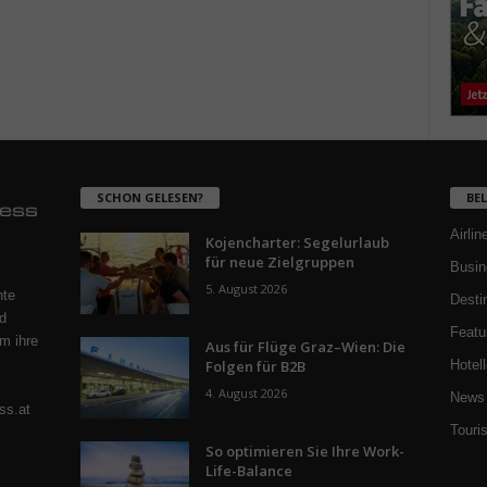
SCHON GELESEN?
BE
Airlin
Kojencharter: Segelurlaub
für neue Zielgruppen
Busin
5. August 2026
nte
Desti
d
Featu
m ihre
Aus für Flüge Graz–Wien: Die
Folgen für B2B
Hotell
4. August 2026
News 
ss.at
Touri
So optimieren Sie Ihre Work-
Life-Balance