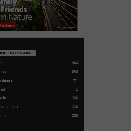
LIEBTE KATEGORIEN
es
904
ess
656
nationen
721
red
1
erie
346
& Insights
1.336
smus
386