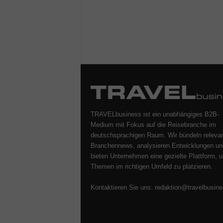
TRAVELbusiness ist ein unabhängiges B2B-
Medium mit Fokus auf die Reisebranche im
deutschsprachigen Raum. Wir bündeln releva
Branchennews, analysieren Entwicklungen un
bieten Unternehmen eine gezielte Plattform, u
Themen im richtigen Umfeld zu platzieren.
Kontaktieren Sie uns:
redaktion@travelbusine