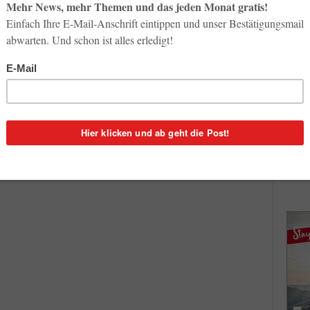
So op
News & Insights
Life-
Volkswagen: HRG gewinnt Etat
3. Aug
für Geschäftsreisen
Georg Karp
-
17. Februar 2015
1
Inno
Start
Der Poker um das Geschäftsreise-Budget des
31. Jul
0
Volkswagen-Konzerns ist nach Monate langem
Wettrennen der Global Player im Travel Management
en
beendet: Der internationale Unternehmensdienstleister
Soci
hen
HRG hat...
wird 
30. Jul