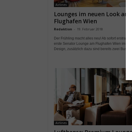
Airlines
Lounges im neuen Look am
Flughafen Wien
Redaktion
-
19. Februar 2018
Der Frühling macht alles neu! Ab sofort erstrahlt 
erste Senator Lounge am Flughafen Wien im ne
Design, zusätzlich dazu sind bereits zwei Busines
Airlines