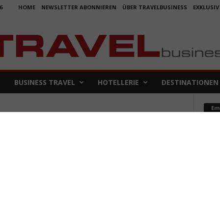
6
HOME
NEWSLETTER ABONNIEREN
ÜBER TRAVELBUSINESS
EXKLUSIV
BUSINESS TRAVEL
HOTELLERIE
DESTINATIONEN
Em
unge
Koje
für 
5. Aug
Aus f
Folge
4. Aug