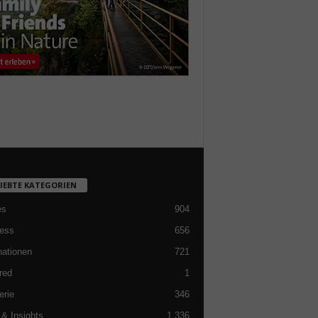
LIEBTE KATEGORIEN
es
904
ess
656
nationen
721
red
1
erie
346
& Insights
1.336