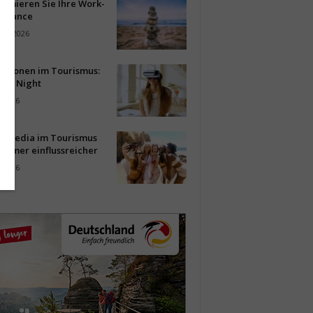
timieren Sie Ihre Work-
Balance
ust 2026
vationen im Tourismus:
-up Night
i 2026
al Media im Tourismus
immer einflussreicher
i 2026