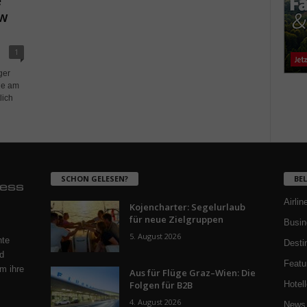
e
ew
1
ger
ge am
lich
SCHON GELESEN?
BE
Airlin
Kojencharter: Segelurlaub
für neue Zielgruppen
Busin
5. August 2026
nte
Desti
d
Featu
m ihre
Aus für Flüge Graz–Wien: Die
Folgen für B2B
Hotell
4. August 2026
News 