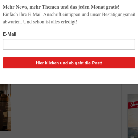
So op
Airlines
Life-
Flughafen München: Fünf neue
3. Aug
Lufthansa-Lounges
1
Georg Karp
-
4. August 2015
2
Inno
Start
die
Panoramafenster und eine Bar mit Blick auf das
31. Jul
uen
Vorfeld: Künftig können Lufthansa-Kunden die Zeit bis
s...
zu ihrem Weiterflug in besonders angenehmer
Atmosphäre überbrücken....
Soci
wird 
30. Jul