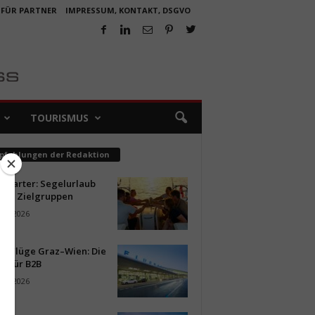
 FÜR PARTNER
IMPRESSUM, KONTAKT, DSGVO
TOURISMUS
pfehlungen der Redaktion
ncharter: Segelurlaub
neue Zielgruppen
ust 2026
ür Flüge Graz–Wien: Die
n für B2B
ust 2026