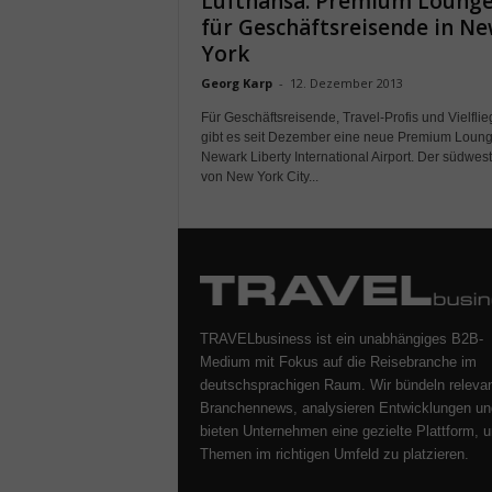
Lufthansa: Premium Loung
für Geschäftsreisende in N
York
Georg Karp
-
12. Dezember 2013
Für Geschäftsreisende, Travel-Profis und Vielflie
gibt es seit Dezember eine neue Premium Loun
Newark Liberty International Airport. Der südwest
von New York City...
TRAVELbusiness ist ein unabhängiges B2B-
Medium mit Fokus auf die Reisebranche im
deutschsprachigen Raum. Wir bündeln releva
Branchennews, analysieren Entwicklungen un
bieten Unternehmen eine gezielte Plattform, u
Themen im richtigen Umfeld zu platzieren.