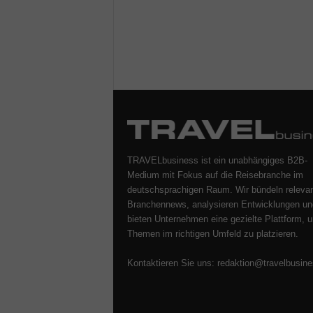
TRAVELbusiness ist ein unabhängiges B2B-
Medium mit Fokus auf die Reisebranche im
deutschsprachigen Raum. Wir bündeln releva
Branchennews, analysieren Entwicklungen un
bieten Unternehmen eine gezielte Plattform, u
Themen im richtigen Umfeld zu platzieren.
Kontaktieren Sie uns:
redaktion@travelbusine