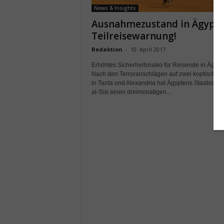
News & Insights
Ausnahmezustand in Ägypte
Teilreisewarnung!
Redaktion
-
10. April 2017
Erhöhtes Sicherheitsrisiko für Reisende in Ägypt
Nach den Terroranschlägen auf zwei koptische K
in Tanta und Alexandria hat Ägyptens Staatschef
al-Sisi einen dreimonatigen...