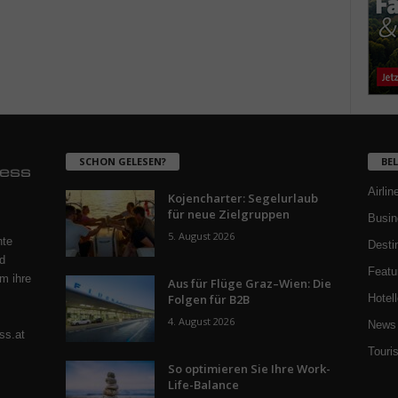
SCHON GELESEN?
BE
Airlin
Kojencharter: Segelurlaub
für neue Zielgruppen
Busin
5. August 2026
nte
Desti
d
Featu
m ihre
Aus für Flüge Graz–Wien: Die
Folgen für B2B
Hotell
4. August 2026
News 
ss.at
Touri
So optimieren Sie Ihre Work-
Life-Balance