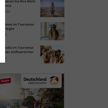
timieren Sie Ihre Work-
Balance
ust 2026
vationen im Tourismus:
-up Night
i 2026
al Media im Tourismus
immer einflussreicher
i 2026