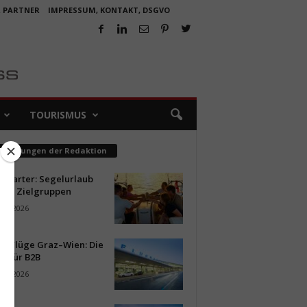
R PARTNER
IMPRESSUM, KONTAKT, DSGVO
TOURISMUS
pfehlungen der Redaktion
ncharter: Segelurlaub
neue Zielgruppen
ust 2026
ür Flüge Graz–Wien: Die
n für B2B
ust 2026