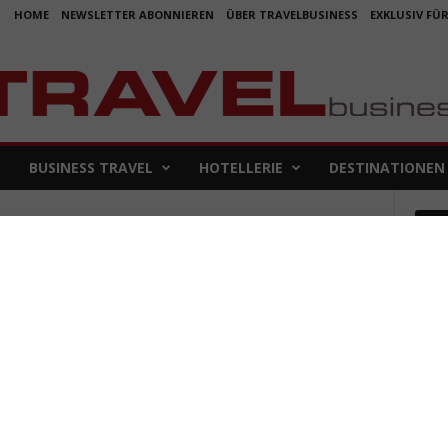
HOME
NEWSLETTER ABONNIEREN
ÜBER TRAVELBUSINESS
EXKLUSIV FÜ
BUSINESS TRAVEL
HOTELLERIE
DESTINATIONEN
Em
ng
Koje
für 
5. Aug
Aus f
Folge
4. Aug