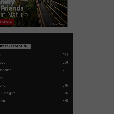
LIEBTE KATEGORIEN
es
904
ess
656
nationen
721
red
1
erie
346
& Insights
1.336
smus
386