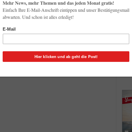
So op
Life-
n:
3. Aug
1
Inno
Start
en.
31. Jul
irchen
 Fattah
Soci
wird 
30. Jul