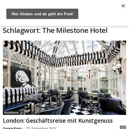
Start
Schlagworte
The Milestone Hotel
Schlagwort: The Milestone Hotel
Hotellerie
London: Geschäftsreise mit Kunstgenuss
Georg Karp
-
13. Dezember 2013
0