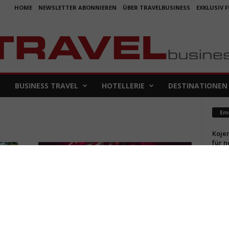
HOME
NEWSLETTER ABONNIEREN
ÜBER TRAVELBUSINESS
EXKLUSIV 
BUSINESS TRAVEL
HOTELLERIE
DESTINATIONEN
Em
Koje
für 
5. Aug
Aus f
Folge
4. Aug