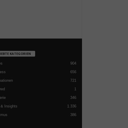
LIEBTE KATEGORIEN
es
904
ess
656
nationen
721
red
1
erie
346
& Insights
1.336
smus
386