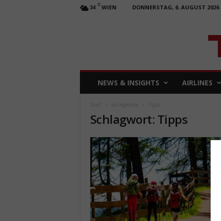
C
WIEN
DONNERSTAG, 6. AUGUST 2026
34
T
NEWS & INSIGHTS
AIRLINES
R
A
Start
Schlagworte
Tipps
V
Schlagwort: Tipps
E
L
b
u
s
i
n
e
s
s