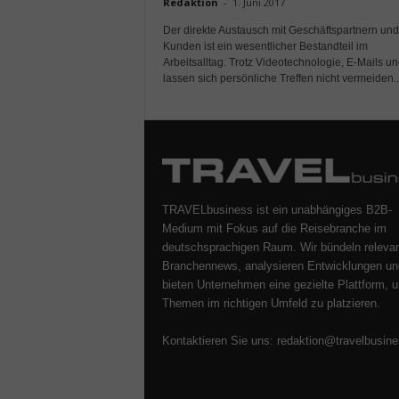
Redaktion
-
1. Juni 2017
Der direkte Austausch mit Geschäftspartnern und
Kunden ist ein wesentlicher Bestandteil im
Arbeitsalltag. Trotz Videotechnologie, E-Mails u
lassen sich persönliche Treffen nicht vermeiden..
TRAVELbusiness ist ein unabhängiges B2B-
Medium mit Fokus auf die Reisebranche im
deutschsprachigen Raum. Wir bündeln releva
Branchennews, analysieren Entwicklungen un
bieten Unternehmen eine gezielte Plattform, u
Themen im richtigen Umfeld zu platzieren.
Kontaktieren Sie uns:
redaktion@travelbusine