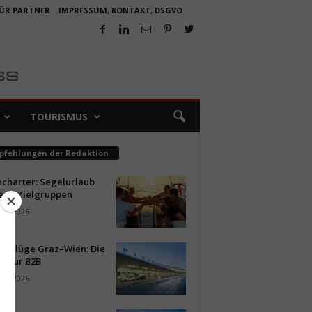
FÜR PARTNER
IMPRESSUM, KONTAKT, DSGVO
TOURISMUS
pfehlungen der Redaktion
ncharter: Segelurlaub
neue Zielgruppen
ust 2026
ür Flüge Graz–Wien: Die
n für B2B
ust 2026