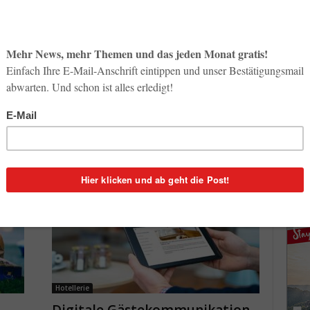
So op
News & Insights
Life-
Top Mobile Casinos für
3. Aug
Businessreisende
5
Redaktion
-
8. März 2022
0
Inno
Start
 und
Dienstreisen und Pendeln gehören für viele
31. Jul
enn
Österreicher zum Alltag. Das stetige Sitzen in Bus,
Bahn oder Flugzeug verschafft zuweilen einen
enormen Zeitpuffer. Auch wenn...
Soci
wird 
30. Jul
Hotellerie