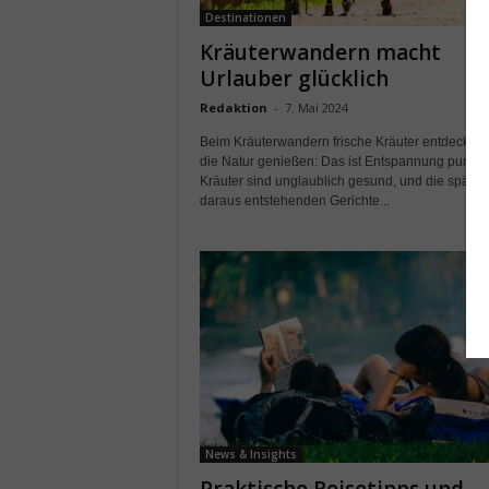
Destinationen
Kräuterwandern macht
Urlauber glücklich
Redaktion
-
7. Mai 2024
Beim Kräuterwandern frische Kräuter entdecken
die Natur genießen: Das ist Entspannung pur. D
Kräuter sind unglaublich gesund, und die später
daraus entstehenden Gerichte...
News & Insights