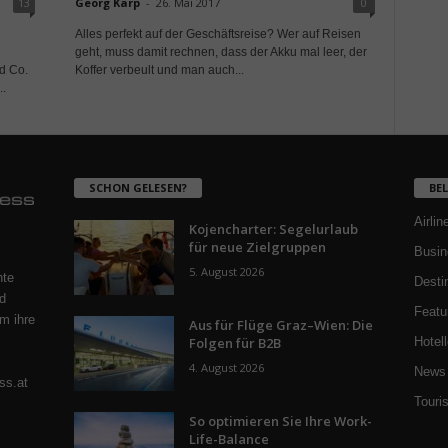
13
Georg Karp
-
26. Mai 2017
0
Alles perfekt auf der Geschäftsreise? Wer auf Reisen
geht, muss damit rechnen, dass der Akku mal leer, der
nd Co.
Koffer verbeult und man auch...
..
SCHON GELESEN?
BE
Airlin
Kojencharter: Segelurlaub
für neue Zielgruppen
Busin
5. August 2026
nte
Desti
d
Featu
m ihre
Aus für Flüge Graz–Wien: Die
Folgen für B2B
Hotell
4. August 2026
News 
ss.at
Touri
So optimieren Sie Ihre Work-
Life-Balance