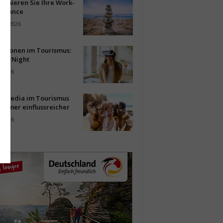
timieren Sie Ihre Work-
Balance
ust 2026
vationen im Tourismus:
-up Night
i 2026
al Media im Tourismus
immer einflussreicher
i 2026