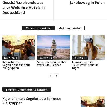
Geschäftsreisende aus
Jakobsweg in Polen
aller Welt ihre Hotels in
Deutschland
Verwandte Artikel
Mehr vom Autor
Tourismus
Tourismus
Tourismus
Kojencharter:
So optimieren Sie Ihre
Innovationen im
Segelurlaub für neue
Work-Life-Balance
Tourismus: Start-up
Zielgruppen
Night
Empfehlungen der Redaktion
Kojencharter: Segelurlaub für neue
Zielgruppen