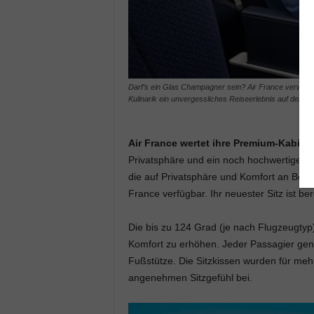
Darf’s ein Glas Champagner sein? Air France verwöhnt
Kulinarik ein unvergessliches Reiseerlebnis auf der La
Air France wertet ihre Premium-Kabine 
Privatsphäre und ein noch hochwertigere
die auf Privatsphäre und Komfort an Bord 
France verfügbar. Ihr neuester Sitz ist be
Die bis zu 124 Grad (je nach Flugzeugtyp
Komfort zu erhöhen. Jeder Passagier geni
Fußstütze. Die Sitzkissen wurden für mehr
angenehmen Sitzgefühl bei.