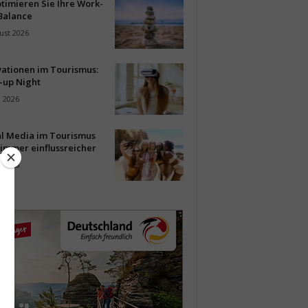
timieren Sie Ihre Work-
Balance
ust 2026
vationen im Tourismus:
-up Night
i 2026
al Media im Tourismus
immer einflussreicher
i 2026