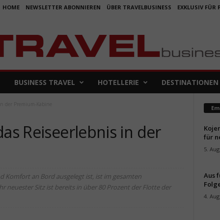
HOME
NEWSLETTER ABONNIEREN
ÜBER TRAVELBUSINESS
EXKLUSIV FÜR
BUSINESS TRAVEL
HOTELLERIE
DESTINATIONEN
 in der Premium-Kabine
Em
das Reiseerlebnis in der
Koje
für 
5. Aug
Aus f
d Komfort an Bord ausgelegt ist, ist im gesamten
Folge
r neuester Sitz ist bereits in über 80 Prozent der Flotte der
4. Aug