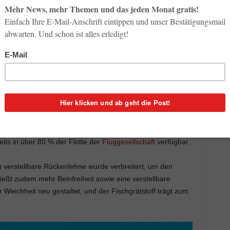
 die Passagiere in der Premium-Kabine und bietet mit mehr Komfort und
ngstrecke (Bild: Air France)
weiter auf und präsentiert
: mehr Komfort, mehr
s Reiseerlebnis auf der Langstrecke. Die Premium-Kabine,
ausgelegt ist, ist im gesamten Langstreckennetz von Air
reits in über 80 % der Flotte der
Fluggesellschaft
verfügbar.
) verstellbare Rückenlehne wurde verbreitert, um den
eßt zudem mehr Beinfreiheit sowie eine verstellbare
 Weichheit neu gestaltet, und der Fischgrätstoff trägt zum