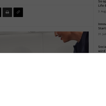
So op
Life-
3. Aug
Inno
Start
31. Jul
Soci
wird 
30. Jul