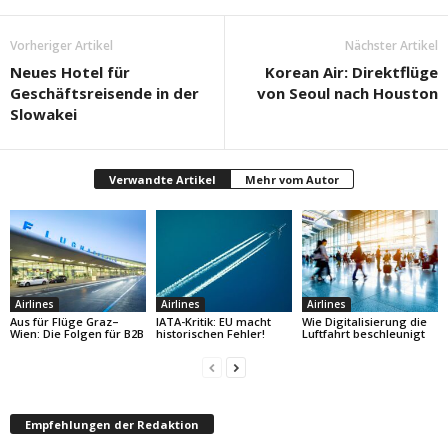
Vorheriger Artikel
Nächster Artikel
Neues Hotel für
Korean Air: Direktflüge
Geschäftsreisende in der
von Seoul nach Houston
Slowakei
Verwandte Artikel
Mehr vom Autor
Airlines
Airlines
Airlines
Aus für Flüge Graz–
IATA-Kritik: EU macht
Wie Digitalisierung die
Wien: Die Folgen für B2B
historischen Fehler!
Luftfahrt beschleunigt
Empfehlungen der Redaktion