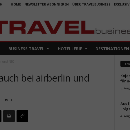
6
HOME
NEWSLETTER ABONNIEREN
ÜBER TRAVELBUSINESS
EXKLUSIV
BUSINESS TRAVEL
HOTELLERIE
DESTINATIONEN
in und NIKI
Em
 auch bei airberlin und
Koje
für 
5. Aug
1
Aus f
Folge
4. Aug