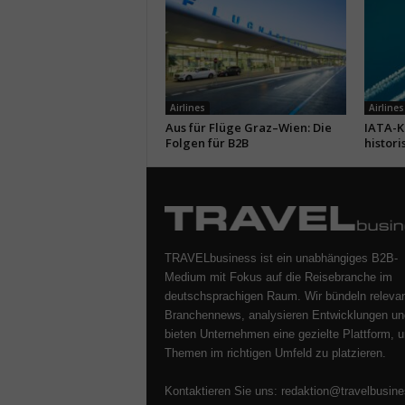
Airlines
Airlines
Aus für Flüge Graz–Wien: Die
IATA-Kr
Folgen für B2B
histori
TRAVELbusiness ist ein unabhängiges B2B-
Medium mit Fokus auf die Reisebranche im
deutschsprachigen Raum. Wir bündeln releva
Branchennews, analysieren Entwicklungen un
bieten Unternehmen eine gezielte Plattform, u
Themen im richtigen Umfeld zu platzieren.
Kontaktieren Sie uns:
redaktion@travelbusine