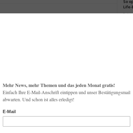
So op
Life-
3. Aug
 Flugzeuge innerhalb ihrer Flotte mit dem neuen WiFi-
Inno
. Die zwei Airbus A320 mit den Kennungen D-ABNJ und OE-
Start
s Herstellers Panasonic Avionics Corporation, das es
31. Jul
tphone, Tablet oder Laptop während des Fluges auf das
Soci
wird 
30. Jul
i-Service zusätzlich auf Kurz- und Mittelstreckenflügen
 Filmen und Musik zur Verfügung, das ebenfalls auf dem
ls 180 Stunden ihr persönliches Unterhaltungsprogramm
ht den Gästen weiterhin das In-Seat Entertainment