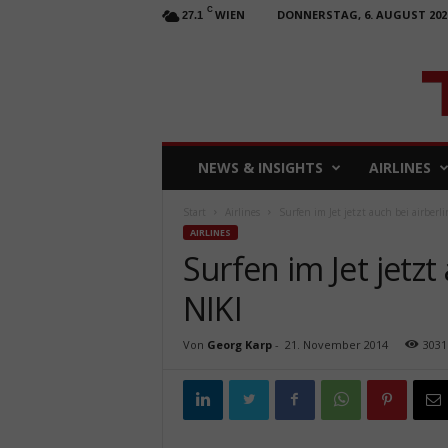
C
WIEN
DONNERSTAG, 6. AUGUST 202
27.1
T
NEWS & INSIGHTS
AIRLINES
R
A
Start
Airlines
Surfen im Jet jetzt auch bei airberl
V
AIRLINES
E
Surfen im Jet jetzt
L
b
NIKI
u
s
i
Von
Georg Karp
-
21. November 2014
3031
n
e
s
s