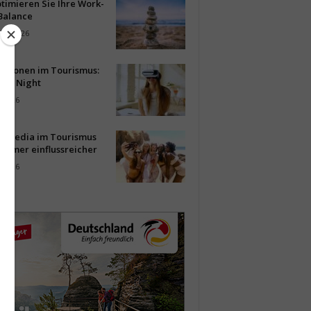
timieren Sie Ihre Work-
Balance
ust 2026
vationen im Tourismus:
-up Night
i 2026
al Media im Tourismus
immer einflussreicher
i 2026