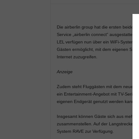
Die airberlin group hat die ersten beiden
Service „airberlin connect“ ausgestattet
LEL verfügen nun über ein WiFi-System de
Gästen ermöglicht, mit dem eigenen Smar
Internet zuzugreifen.
Anzeige
Zudem steht Fluggästen mit dem neuen WiF
ein Entertainment-Angebot mit TV-Serien,
eigenen Endgerät genutzt werden kann.
Insgesamt können Gäste sich aus mehr a
zusammenstellen. Auf der Langstrecke ste
System RAVE zur Verfügung.