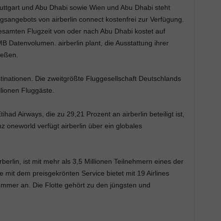
ttgart und Abu Dhabi sowie Wien und Abu Dhabi steht
gsangebots von airberlin connect kostenfrei zur Verfügung.
esamten Flugzeit von oder nach Abu Dhabi kostet auf
B Datenvolumen. airberlin plant, die Ausstattung ihrer
ießen.
estinationen. Die zweitgrößte Fluggesellschaft Deutschlands
lionen Fluggäste.
ihad Airways, die zu 29,21 Prozent an airberlin beteiligt ist,
anz oneworld verfügt airberlin über ein globales
erlin, ist mit mehr als 3,5 Millionen Teilnehmern eines der
mit dem preisgekrönten Service bietet mit 19 Airlines
mmer an. Die Flotte gehört zu den jüngsten und