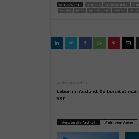
SCHLAGWORTE
AIRLINES
FLUGBUCHUNG
FLÜ
ONLINE
REISE
REISE BUCHEN
REISEN
URLA
Vorheriger Artikel
Leben im Ausland: So bereitet man 
vor
Verwandte Artikel
Mehr vom Autor