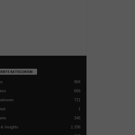
LIEBTE KATEGORIEN
es
904
ess
656
nationen
721
red
1
erie
346
& Insights
1.336