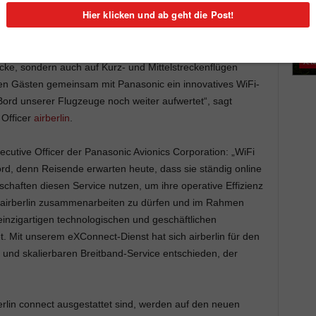
ere Gäste auch während des Fluges online sein und mit
rtnern in Kontakt bleiben. Wir werden den neuen Service
usweiten. airberlin ist die erste deutsche Airline, die
cke, sondern auch auf Kurz- und Mittelstreckenflügen
ren Gästen gemeinsam mit Panasonic ein innovatives WiFi-
ord unserer Flugzeuge noch weiter aufwertet“, sagt
 Officer
airberlin
.
cutive Officer der Panasonic Avionics Corporation: „WiFi
Bord, denn Reisende erwarten heute, dass sie ständig online
chaften diesen Service nutzen, um ihre operative Effizienz
it airberlin zusammenarbeiten zu dürfen und im Rahmen
inzigartigen technologischen und geschäftlichen
. Mit unserem eXConnect-Dienst hat sich airberlin für den
 und skalierbaren Breitband-Service entschieden, der
erlin connect ausgestattet sind, werden auf den neuen