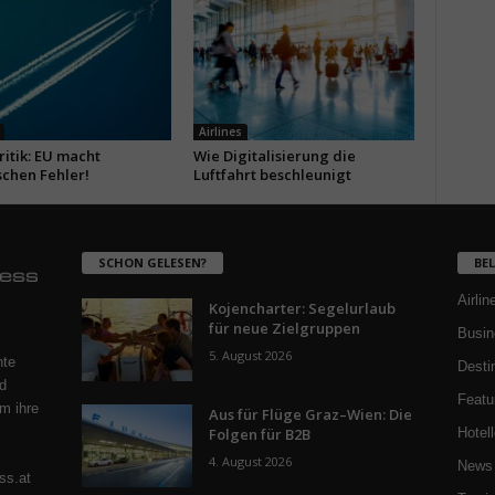
Airlines
itik: EU macht
Wie Digitalisierung die
schen Fehler!
Luftfahrt beschleunigt
SCHON GELESEN?
BE
Airlin
Kojencharter: Segelurlaub
für neue Zielgruppen
Busin
5. August 2026
nte
Desti
d
Featu
m ihre
Aus für Flüge Graz–Wien: Die
Folgen für B2B
Hotell
4. August 2026
News 
ss.at