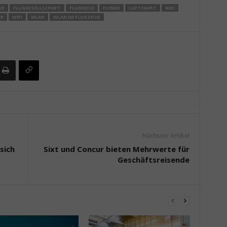
GE
FLUGGESELLSCHAFT
FLUGREISE
FLYNIKI
LUFTFAHRT
NIKI
UB
WIFI
WLAN
WLAN IM FLUGZEUG
Nächster Artikel
sich
Sixt und Concur bieten Mehrwerte für
Geschäftsreisende