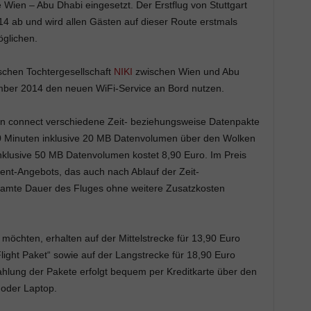
Wien – Abu Dhabi eingesetzt. Der Erstflug von Stuttgart
 ab und wird allen Gästen auf dieser Route erstmals
glichen.
schen Tochtergesellschaft
NIKI
zwischen Wien und Abu
mber 2014 den neuen WiFi-Service an Bord nutzen.
erlin connect verschiedene Zeit- beziehungsweise Datenpakte
0 Minuten inklusive 20 MB Datenvolumen über den Wolken
inklusive 50 MB Datenvolumen kostet 8,90 Euro. Im Preis
ment-Angebots, das auch nach Ablauf der Zeit-
samte Dauer des Fluges ohne weitere Zusatzkosten
möchten, erhalten auf der Mittelstrecke für 13,90 Euro
light Paket“ sowie auf der Langstrecke für 18,90 Euro
hlung der Pakete erfolgt bequem per Kreditkarte über den
oder Laptop.