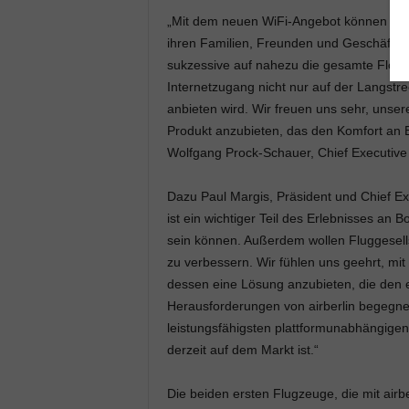
„Mit dem neuen WiFi-Angebot können uns
ihren Familien, Freunden und Geschäftspa
sukzessive auf nahezu die gesamte Flotte a
Internetzugang nicht nur auf der Langstre
anbieten wird. Wir freuen uns sehr, unse
Produkt anzubieten, das den Komfort an B
Wolfgang Prock-Schauer, Chief Executive
Dazu Paul Margis, Präsident und Chief Exe
ist ein wichtiger Teil des Erlebnisses an 
sein können. Außerdem wollen Fluggesells
zu verbessern. Wir fühlen uns geehrt, m
dessen eine Lösung anzubieten, die den e
Herausforderungen von airberlin begegnet
leistungsfähigsten plattformunabhängigen
derzeit auf dem Markt ist.“
Die beiden ersten Flugzeuge, die mit airb