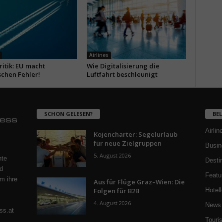
Airlines
itik: EU macht
Wie Digitalisierung die
schen Fehler!
Luftfahrt beschleunigt
SCHON GELESEN?
BE
Airlin
Kojencharter: Segelurlaub
für neue Zielgruppen
Busin
5. August 2026
nte
Desti
d
Featu
m ihre
Aus für Flüge Graz–Wien: Die
Folgen für B2B
Hotell
4. August 2026
News 
ss.at
Touri