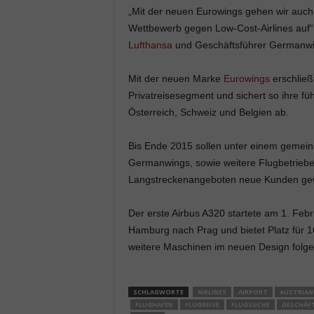
„Mit der neuen Eurowings gehen wir auch
Wettbewerb gegen Low-Cost-Airlines auf“,
Lufthansa
und Geschäftsführer Germanwi
Mit der neuen Marke
Eurowings
erschließ
Privatreisesegment und sichert so ihre f
Österreich, Schweiz und Belgien ab.
Bis Ende 2015 sollen unter einem gemei
Germanwings, sowie weitere Flugbetriebe
Langstreckenangeboten neue Kunden gewin
Der erste Airbus A320 startete am 1. Feb
Hamburg nach Prag und bietet Platz für
weitere Maschinen im neuen Design folge
SCHLAGWORTE
AIRLINES
AIRPORT
AUSTRIAN 
FLUGHAFEN
FLUGREISE
FLUGSUCHE
GESCHÄFT