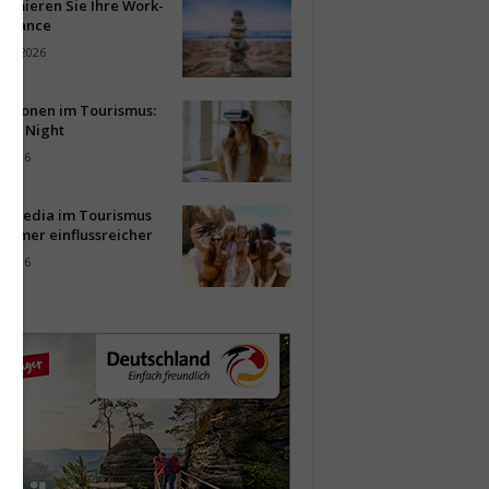
timieren Sie Ihre Work-
Balance
ust 2026
vationen im Tourismus:
-up Night
i 2026
al Media im Tourismus
immer einflussreicher
i 2026