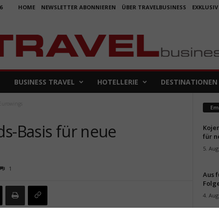
6
HOME
NEWSLETTER ABONNIEREN
ÜBER TRAVELBUSINESS
EXKLUSIV
BUSINESS TRAVEL
HOTELLERIE
DESTINATIONEN
 Eurowings
Em
ds-Basis für neue
Koje
für 
5. Aug
1
Aus f
Folge
4. Aug