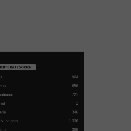
LIEBTE KATEGORIEN
es
904
ess
656
nationen
721
red
1
erie
346
& Insights
1.336
smus
386