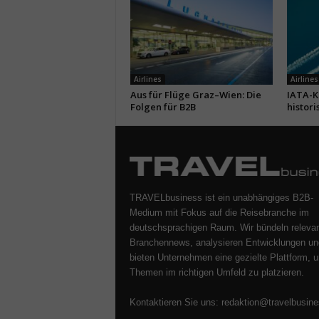
Airlines
Airlines
Aus für Flüge Graz–Wien: Die
IATA-Kr
Folgen für B2B
histori
TRAVELbusiness ist ein unabhängiges B2B-
Medium mit Fokus auf die Reisebranche im
deutschsprachigen Raum. Wir bündeln releva
Branchennews, analysieren Entwicklungen un
bieten Unternehmen eine gezielte Plattform, u
Themen im richtigen Umfeld zu platzieren.
Kontaktieren Sie uns:
redaktion@travelbusine