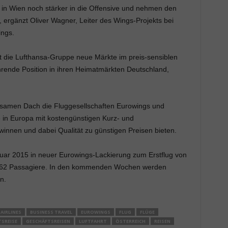
 in Wien noch stärker in die Offensive und nehmen den
 ergänzt Oliver Wagner, Leiter des Wings-Projekts bei
ngs.
t die Lufthansa-Gruppe neue Märkte im preis-sensiblen
ührende Position in ihren Heimatmärkten Deutschland,
nsamen Dach die Fluggesellschaften Eurowings und
 in Europa mit kostengünstigen Kurz- und
nen und dabei Qualität zu günstigen Preisen bieten.
ruar 2015 in neuer Eurowings-Lackierung zum Erstflug von
 162 Passagiere. In den kommenden Wochen werden
n.
AIRLINES
BUSINESS TRAVEL
EUROWINGS
FLUG
FLÜGE
SREISE
GESCHÄFTSREISEN
LUFTFAHRT
ÖSTERREICH
REISEN