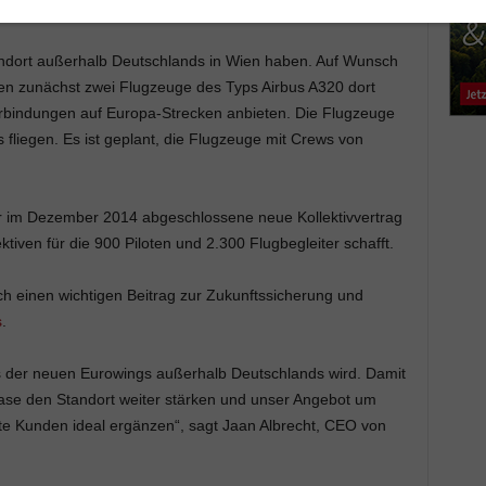
andort außerhalb Deutschlands in Wien haben. Auf Wunsch
llen zunächst zwei Flugzeuge des Typs Airbus A320 dort
erbindungen auf Europa-Strecken anbieten. Die Flugzeuge
fliegen. Es ist geplant, die Flugzeuge mit Crews von
 im Dezember 2014 abgeschlossene neue Kollektivvertrag
ktiven für die 900 Piloten und 2.300 Flugbegleiter schafft.
uch einen wichtigen Beitrag zur Zukunftssicherung und
s
.
is der neuen Eurowings außerhalb Deutschlands wird. Damit
ase den Standort weiter stärken und unser Angebot um
te Kunden ideal ergänzen“, sagt Jaan Albrecht, CEO von