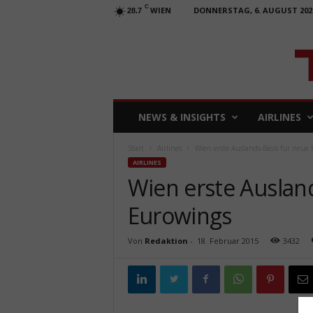
C
WIEN
DONNERSTAG, 6. AUGUST 202
28.7
T
NEWS & INSIGHTS
AIRLINES
R
A
Start
Airlines
Wien erste Auslands-Basis für neue
V
AIRLINES
E
Wien erste Auslan
L
b
Eurowings
u
s
i
Von
Redaktion
-
18. Februar 2015
3432
n
e
s
s