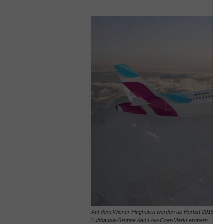
Auf dem Wiener Flughafen werden ab Herbst 2015 zwei 
Lufthansa-Gruppe den Low-Coat-Markt erobern