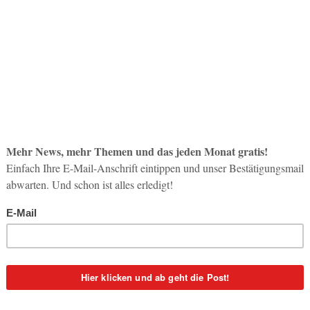
So op
Life-
3. Aug
Inno
Start
31. Jul
Soci
wird 
30. Jul
Airbus A320 der neuen Eurowings stationiert. Von Wien aus will die