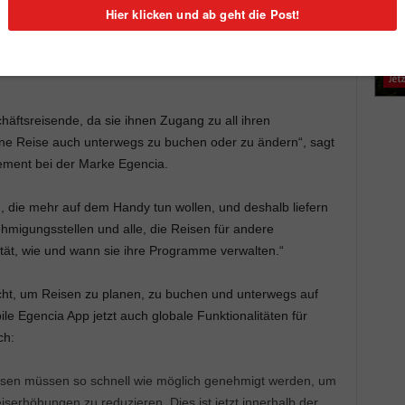
ia hat ihre App mit innovativen Funktionen
für Travel
pp ermöglicht es Nutzern – nicht nur den Reisenden –,
ten und benötigte Informationen innerhalb von Sekunden
chäftsreisende, da sie ihnen Zugang zu all ihren
eine Reise auch unterwegs zu buchen oder zu ändern“, sagt
ement bei der Marke Egencia.
, die mehr auf dem Handy tun wollen, und deshalb liefern
ehmigungsstellen und alle, die Reisen für andere
lität, wie und wann sie ihre Programme verwalten.“
cht, um Reisen zu planen, zu buchen und unterwegs auf
le Egencia App jetzt auch globale Funktionalitäten für
ch:
isen müssen so schnell wie möglich genehmigt werden, um
serhöhungen zu reduzieren. Dies ist jetzt innerhalb der