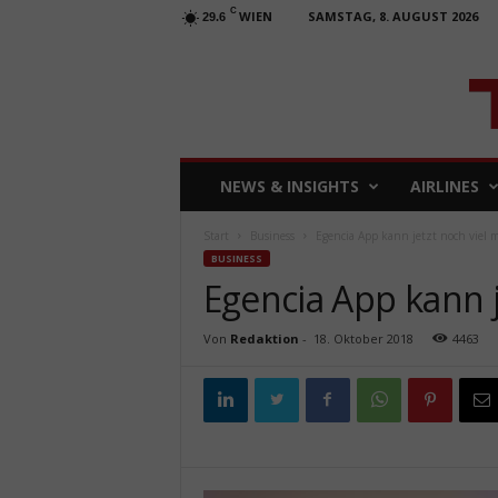
C
WIEN
SAMSTAG, 8. AUGUST 2026
29.6
T
NEWS & INSIGHTS
AIRLINES
R
A
Start
Business
Egencia App kann jetzt noch viel 
V
BUSINESS
E
Egencia App kann j
L
b
u
Von
Redaktion
-
18. Oktober 2018
4463
s
i
n
e
s
s