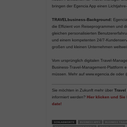
bringen der Egencia App einen Lichtjahre
TRAVELbusiness-Background:
Egencia
die Effizient von Reiseprogrammen und di
gleichen personalisierten Benutzererfahr
und einem kompetenten 24/7-Kundenservic
großen und kleinen Unternehmen weltweit,
Vom ursprünglich digitalen Travel-Manag
Business-Travel-Management-Plattform ent
müssen. Mehr auf www.egencia.de oder @E
Sie möchten in Zukunft mehr über
Trave
informiert werden?
Hier klicken und Sie
date!
SCHLAGWORTE
BUSINESS APPS
BUSINESS TRAVE