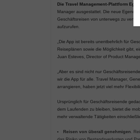
Die Travel Management-Plattform Egenc
Manager ausgestattet. Die neue Egencia A
Geschäftsreisen von unterwegs zu verwal
aufzurufen.
„Die App ist bereits unentbehrlich für Ges
Reiseplänen sowie die Möglichkeit gibt, 
Juan Esteves, Director of Product Manag
„Aber es sind nicht nur Geschäftsreisende
wir die App für alle. Travel Manager, Gen
arrangieren, haben jetzt viel mehr Flexibi
Ursprünglich für Geschäftsreisende geda
dem Laufenden zu bleiben, bietet die mobi
mehr verwaltende Tätigkeiten einschließli
Reisen von überall genehmigen
. Re
das Risiko von Bestandsverlusten und Prei