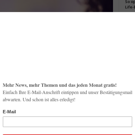
So op
Life-
3. Aug
Inno
Start
31. Jul
Soci
wird 
30. Jul
Manager erleichtert die Arbeit (Foto: Egencia)