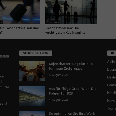
ss
Business
 auf Geschäftsreisen und
Geschäftsreisen: Die
n?
wichtigsten Key Insights
SCHON GELESEN?
BE
Airlin
Kojencharter: Segelurlaub
für neue Zielgruppen
Busin
5. August 2026
nte
Desti
d
Featu
m ihre
Aus für Flüge Graz–Wien: Die
Folgen für B2B
Hotell
4. August 2026
News 
ss.at
Touri
So optimieren Sie Ihre Work-