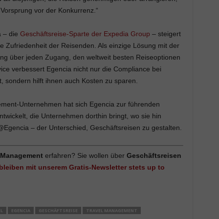
-Vorsprung vor der Konkurrenz.“
 – die
Geschäftsreise-Sparte der Expedia Group
– steigert
e Zufriedenheit der Reisenden. Als einzige Lösung mit der
ung über jeden Zugang, den weltweit besten Reiseoptionen
e verbessert Egencia nicht nur die Compliance bei
 sondern hilft ihnen auch Kosten zu sparen.
ement-Unternehmen hat sich Egencia zur führenden
wickelt, die Unternehmen dorthin bringt, wo sie hin
gencia – der Unterschied, Geschäftsreisen zu gestalten.
l Management
erfahren? Sie wollen über
Geschäftsreisen
 bleiben mit unserem Gratis-Newsletter stets up to
L
EGENCIA
GESCHÄFTSREISE
TRAVEL MANAGEMENT