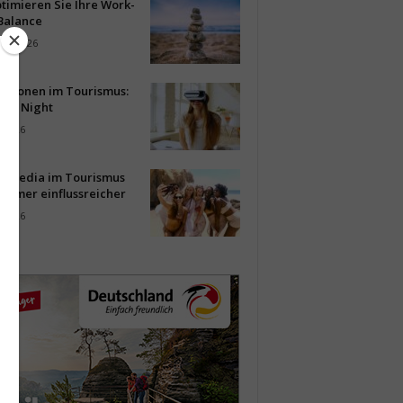
timieren Sie Ihre Work-
Balance
ust 2026
vationen im Tourismus:
-up Night
i 2026
al Media im Tourismus
immer einflussreicher
i 2026