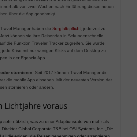
ts innerhalb von zwei Wochen nach Einführung dieses neuen
isen über die App genehmigt.
t. Travel Manager haben die
Sorgfaltspflicht
, jederzeit zu
 Jetzt können sie ihre Reisenden in Sekundenschnelle
 auf die Funktion Traveler Tracker zugreifen. Sie wurde
, jede Krise mit nur wenigen Klicks auf dem Desktop zu
ppen in der Egencia App.
 oder stornieren.
Seit 2017 können Travel Manager die
er die mobile App einsehen. Mit der neuesten Version der
en stornieren oder ändern.
m Lichtjahre voraus
 sehr nützlich, was zu einer Adaptionsrate von mehr als
, Direktor Global Corporate T&E bei OSI Systems, Inc. „Die
all diejenigen, die Reisen genehmigen oder arrangieren,