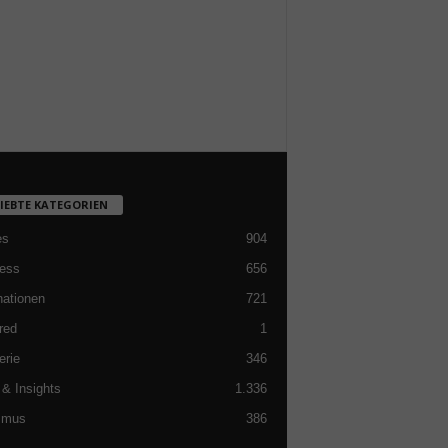
LIEBTE KATEGORIEN
es
904
ess
656
nationen
721
red
1
erie
346
& Insights
1.336
smus
386