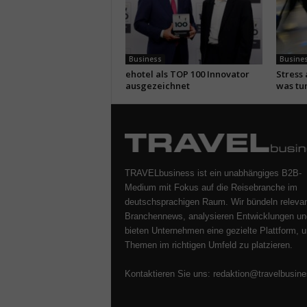
Business
Busine
ehotel als TOP 100 Innovator
Stress
ausgezeichnet
was tu
TRAVELbusiness ist ein unabhängiges B2B-
Medium mit Fokus auf die Reisebranche im
deutschsprachigen Raum. Wir bündeln releva
Branchennews, analysieren Entwicklungen un
bieten Unternehmen eine gezielte Plattform, u
Themen im richtigen Umfeld zu platzieren.
Kontaktieren Sie uns:
redaktion@travelbusine