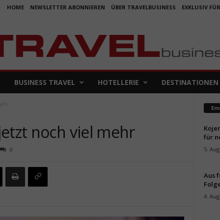
HOME
NEWSLETTER ABONNIEREN
ÜBER TRAVELBUSINESS
EXKLUSIV FÜ
BUSINESS TRAVEL
HOTELLERIE
DESTINATIONEN
mehr
Em
etzt noch viel mehr
Koje
für 
5. Aug
0
Aus f
Folge
4. Aug