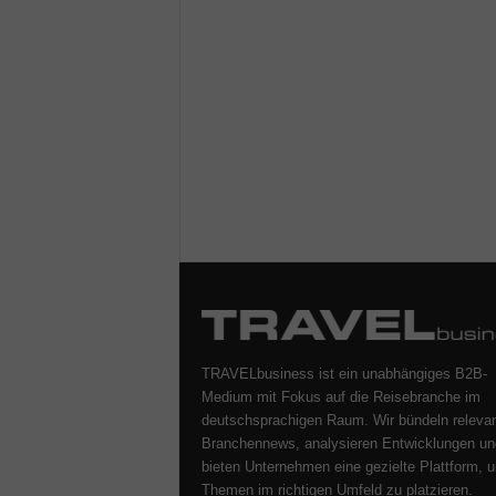
TRAVELbusiness ist ein unabhängiges B2B-
Medium mit Fokus auf die Reisebranche im
deutschsprachigen Raum. Wir bündeln releva
Branchennews, analysieren Entwicklungen un
bieten Unternehmen eine gezielte Plattform, u
Themen im richtigen Umfeld zu platzieren.