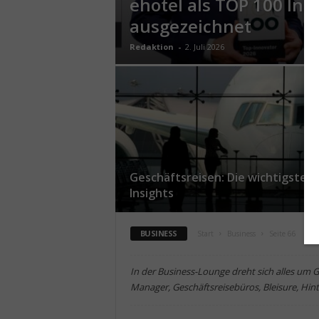
ehotel als TOP 100 Inn
ausgezeichnet
Redaktion
-
2. Juli 2026
Geschäftsreisen: Die wichtigsten
Insights
BUSINESS
Start
Business
Seite 66
In der Business-Lounge dreht sich alles um G
Manager, Geschäftsreisebüros, Bleisure, Hi