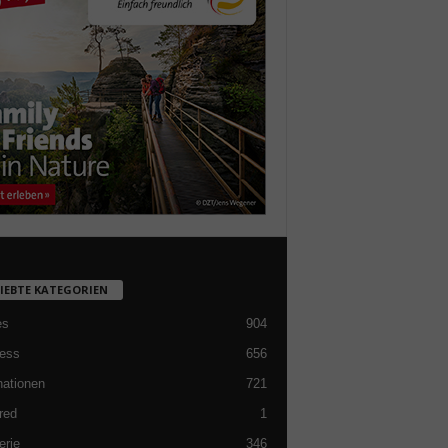
LIEBTE KATEGORIEN
es
904
ess
656
nationen
721
red
1
erie
346