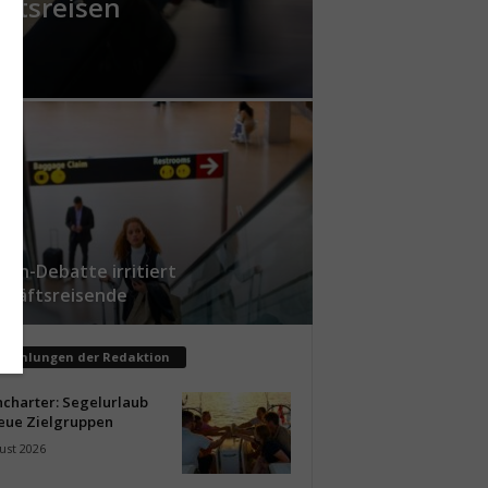
äftsreisen
sin-Debatte irritiert
chäftsreisende
pfehlungen der Redaktion
ncharter: Segelurlaub
neue Zielgruppen
ust 2026