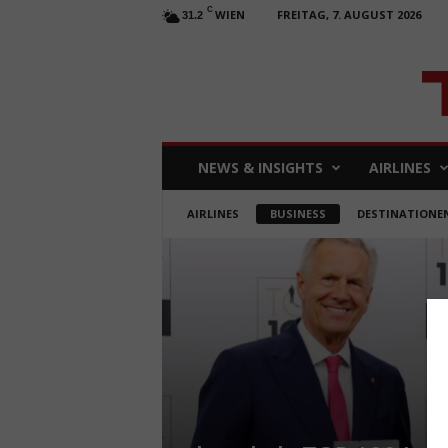
C
WIEN
FREITAG, 7. AUGUST 2026
31.2
T
NEWS & INSIGHTS
AIRLINES
R
A
AIRLINES
BUSINESS
DESTINATIONE
V
E
L
b
u
s
i
n
e
s
s