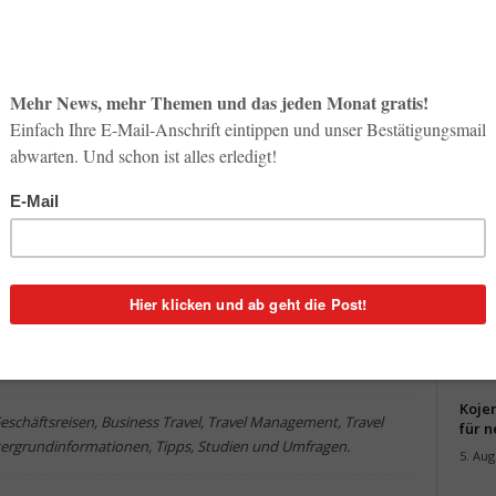
ovator
Stress auf Gesch
und was tun?
Redaktion
-
1. Juli 2026
 Key
Neue Reiseformate prägen
Kero
Geschäftsreisen
Ges
Em
Koje
eschäftsreisen, Business Travel, Travel Management, Travel
für 
ntergrundinformationen, Tipps, Studien und Umfragen.
5. Aug