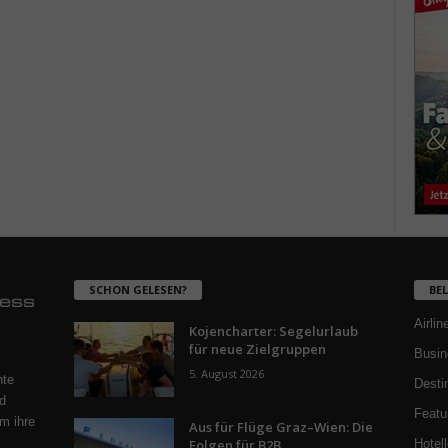
SCHON GELESEN?
BE
Airlin
Kojencharter: Segelurlaub
für neue Zielgruppen
Busin
5. August 2026
nte
Desti
d
Featu
m ihre
Aus für Flüge Graz–Wien: Die
Folgen für B2B
Hotell