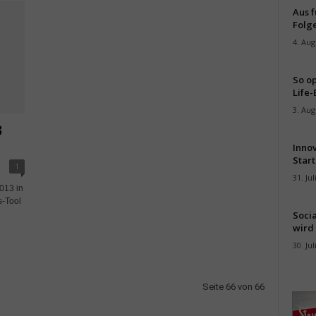
Aus f
Folge
4. Aug
So op
Life-
3. Aug
3
Inno
Start
1
31. Jul
013 in
s-Tool
Soci
wird 
30. Jul
Seite 66 von 66