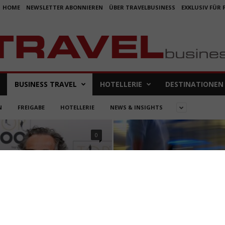
HOME
NEWSLETTER ABONNIEREN
ÜBER TRAVELBUSINESS
EXKLUSIV FÜR
BUSINESS TRAVEL
HOTELLERIE
DESTINATIONEN
N
FREIGABE
HOTELLERIE
NEWS & INSIGHTS
0