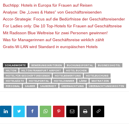
Buchtipp: Hotels in Europa für Frauen auf Reisen
Analyse: Die „Loves & Hates“ von Geschäftsreisenden
Accor-Strategie: Focus auf die Bedürfnisse der Geschäftsreisender
For Ladies only: Die 10 Top-Hotels für Frauen auf Geschäftsreise
Mit Radisson Blue Weltreise für zwei Personen gewinnen!
Was für Managerinnen auf Geschäftsreise wirklich zählt
Gratis-W-LAN wird Standard in europäischen Hotels
SCHLAGWORTE
BEWERUNGSKRITERIEN
BUCHUNGSPORTAL
BUSINESSHOTEL
HILTON
HILTON FRANKFURT AIRPORT
HOTEL BUCHEN
HOTEL FÜR GESCHÄFTSREISENDE
HOTELBEWERTUNG
HOTELBUCHUNG
HOTELGÄSTE
HOTELPORTAL
HOTELZIMMER
LÄRM
MATRATZEN
PERSONAL
SAUBER
SAUBERKEIT
ÜBERNACHTUNG
ÜBERNACHTUNGSKOSTEN