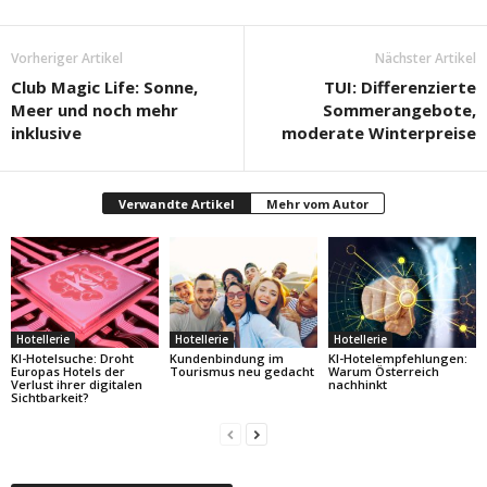
Vorheriger Artikel
Nächster Artikel
Club Magic Life: Sonne,
TUI: Differenzierte
Meer und noch mehr
Sommerangebote,
inklusive
moderate Winterpreise
Verwandte Artikel
Mehr vom Autor
Hotellerie
Hotellerie
Hotellerie
KI-Hotelsuche: Droht
Kundenbindung im
KI-Hotelempfehlungen:
Europas Hotels der
Tourismus neu gedacht
Warum Österreich
Verlust ihrer digitalen
nachhinkt
Sichtbarkeit?