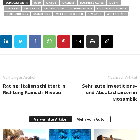
SCHLAGWORTE
A380
AIRBUS
AIRLINES
BUSINESS CLASS
DUBAI
EMIRATE
EMIRATES
FLUG BUCHEN
FLUGBUCHUNG
FLUGGESELLSCHAFT
GOLF-AIRLINES
MAURITIUS
MITTLERER OSTEN
UMSATZ
WIRTSCHAFT
Vorheriger Artikel
Nächster Artikel
Rating: Italien schlittert in
Sehr gute Investitions-
Richtung Ramsch-Niveau
und Absatzchancen in
Mosambik
Verwandte Artikel
Mehr vom Autor