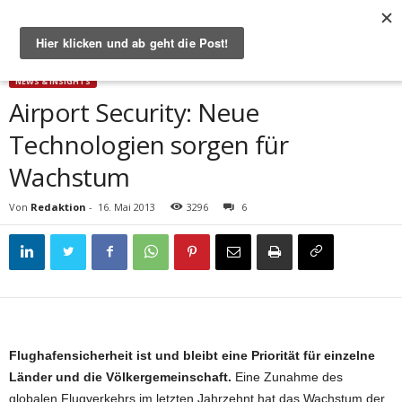
Start
News & Insights
Airport Security: Neue Technologien sorgen für Wachstum
NEWS & INSIGHTS
Airport Security: Neue
Technologien sorgen für
Wachstum
Von
Redaktion
-
16. Mai 2013
3296
6
Flughafensicherheit ist und bleibt eine Priorität für einzelne
Länder und die Völkergemeinschaft.
Eine Zunahme des
globalen Flugverkehrs im letzten Jahrzehnt hat das Wachstum der