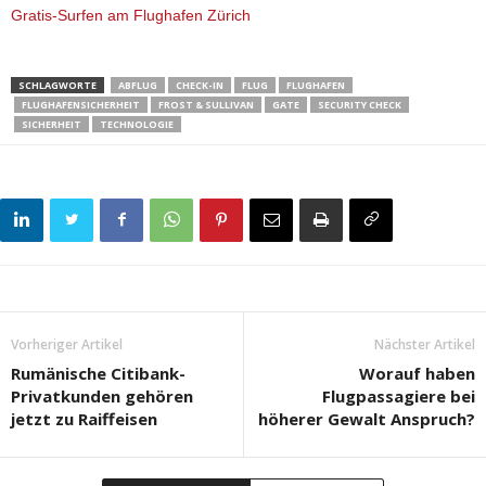
Gratis-Surfen am Flughafen Zürich
SCHLAGWORTE
ABFLUG
CHECK-IN
FLUG
FLUGHAFEN
FLUGHAFENSICHERHEIT
FROST & SULLIVAN
GATE
SECURITY CHECK
SICHERHEIT
TECHNOLOGIE
Vorheriger Artikel
Nächster Artikel
Rumänische Citibank-
Worauf haben
Privatkunden gehören
Flugpassagiere bei
jetzt zu Raiffeisen
höherer Gewalt Anspruch?