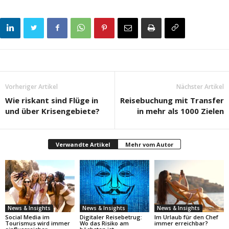
Vorheriger Artikel
Nächster Artikel
Wie riskant sind Flüge in
Reisebuchung mit Transfer
und über Krisengebiete?
in mehr als 1000 Zielen
Verwandte Artikel
Mehr vom Autor
News & Insights
News & Insights
News & Insights
Social Media im
Digitaler Reisebetrug:
Im Urlaub für den Chef
Tourismus wird immer
Wo das Risiko am
immer erreichbar?