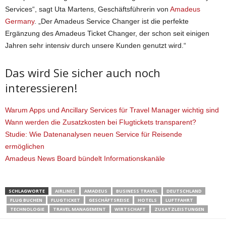
Services“, sagt Uta Martens, Geschäftsführerin von
Amadeus
Germany
. „Der Amadeus Service Changer ist die perfekte
Ergänzung des Amadeus Ticket Changer, der schon seit einigen
Jahren sehr intensiv durch unsere Kunden genutzt wird.“
Das wird Sie sicher auch noch
interessieren!
Warum Apps und Ancillary Services für Travel Manager wichtig sind
Wann werden die Zusatzkosten bei Flugtickets transparent?
Studie: Wie Datenanalysen neuen Service für Reisende
ermöglichen
Amadeus News Board bündelt Informationskanäle
SCHLAGWORTE
AIRLINES
AMADEUS
BUSINESS TRAVEL
DEUTSCHLAND
FLUG BUCHEN
FLUGTICKET
GESCHÄFTSREISE
HOTELS
LUFTFAHRT
TECHNOLOGIE
TRAVEL MANAGEMENT
WIRTSCHAFT
ZUSATZLEISTUNGEN