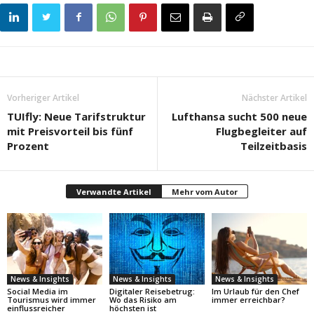
Vorheriger Artikel
Nächster Artikel
TUIfly: Neue Tarifstruktur
Lufthansa sucht 500 neue
mit Preisvorteil bis fünf
Flugbegleiter auf
Prozent
Teilzeitbasis
Verwandte Artikel
Mehr vom Autor
News & Insights
News & Insights
News & Insights
Social Media im
Digitaler Reisebetrug:
Im Urlaub für den Chef
Tourismus wird immer
Wo das Risiko am
immer erreichbar?
einflussreicher
höchsten ist