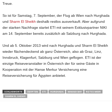
Treue.
So ist für Samstag, 7. September, der Flug ab Wien nach Hurghada
und
Sharm El Sheikh
deshalb restlos ausverkauft. Aber aufgrund
der starken Nachfrage startet ETI mit seinem Exklusivpartner NIKI
am 14. September bereits zusätzlich ab Salzburg nach Hurghada.
Und ab 5. Oktober 2013 wird nach Hurghada und Sharm El Sheikh
wieder flächendeckend ab ganz Österreich, also ab Graz, Linz,
Innsbruck, Klagenfurt, Salzburg und Wien geflogen. ETI ist der
einzige Reiseveranstalter in Österreich der für seine Gäste in
Kooperation mit der Hanse Merkur Versicherung eine
Reiseversicherung für Ägypten anbietet.
SCHLAGWORTE
ÄGYPTEN
ETI
HURGHADA
MAKADI BAY
ROTES MEER
SHARM EL SHEIKH