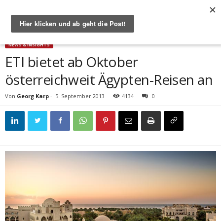
Start
News & Insights
ETI bietet ab Oktober österreichweit Ägypten-Reisen an
NEWS & INSIGHTS
ETI bietet ab Oktober
österreichweit Ägypten-Reisen an
Von
Georg Karp
-
5. September 2013
4134
0