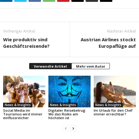
Vorheriger Artikel
Nächster Artikel
Wie produktiv sind
Austrian Airlines stockt
Geschäftsreisende?
Europaflüge auf
Verwandte Artikel
Mehr vom Autor
News & Insights
News & Insights
News & Insights
Social Media im
Digitaler Reisebetrug:
Im Urlaub für den Chef
Tourismus wird immer
Wo das Risiko am
immer erreichbar?
einflussreicher
höchsten ist