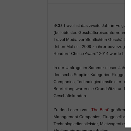
BCD Travel ist das zweite Jahr in Folge
(beliebtestes Geschäftsreiseunternehmen
Travel Media veröffentlichten Geschäftsr
dritten Mal seit 2009 zu ihrer bevorzug
Readers’ Choice Award“ 2014 wurde berei
In der Umfrage im Sommer dieses Jahres 
den sechs Supplier-Kategorien Fluggesel
Companies, Technologiedienstleister und K
Beurteilung waren die Grundsätze und der
Geschäftskunden.
Zu den Lesern von „
The Beat
“ gehören Be
Management Companies, Fluggesellschafte
Technologiedienstleister, Mietwagenfirme
Medienunternehmen arbeiten.