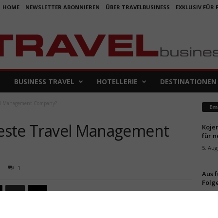
HOME
NEWSLETTER ABONNIEREN
ÜBER TRAVELBUSINESS
EXKLUSIV FÜR
BUSINESS TRAVEL
HOTELLERIE
DESTINATIONEN
avel Management Company?
Em
bteste Travel Management
Koje
für 
5. Aug
1
Aus f
Folge
4. Aug