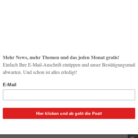
So op
Life-
3. Aug
 als „Most Admired Travel Management Company“
Inno
) ausgezeichnet worden. Die Leser des von Northstar
Start
eise-Newsletter „The Beat“ haben BCD Travel damit zum
31. Jul
ten Travel Management Company gewählt. Der „Annual Beat
ts zum siebten Mal vergeben.
Soci
wird 
wurden die Leser von „The Beat“ nach ihren Favoriten in
30. Jul
lschaften, Hotels, Mietwagenfirmen, Travel Management
reditkartenunternehmen gefragt. Kriterien für die
 Führungsstil der Unternehmen sowie ihre Services für
schäftigte aus der Geschäftsreisebranche, die für Travel
n, Hotels, globale Distributionssysteme,
n, Kreditkarten- und Beratungsfirmen, Finanzanalysten und