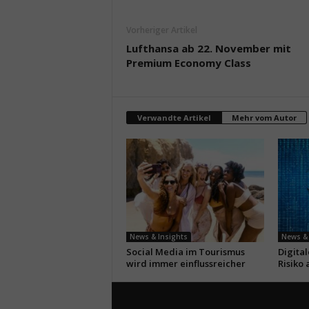
Vorheriger Artikel
Lufthansa ab 22. November mit
Premium Economy Class
Verwandte Artikel
Mehr vom Autor
News & Insights
News & 
Social Media im Tourismus
Digita
wird immer einflussreicher
Risiko 