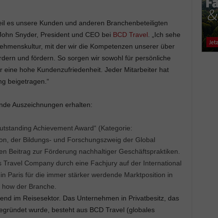
weil es unsere Kunden und anderen Branchenbeteiligten
 John Snyder, President und CEO bei
BCD Travel
. „Ich sehe
ehmenskultur, mit der wir die Kompetenzen unserer über
rdern und fördern. So sorgen wir sowohl für persönliche
ür eine hohe Kundenzufriedenheit. Jeder Mitarbeiter hat
ng beigetragen.“
ende Auszeichnungen erhalten:
Outstanding Achievement Award“ (Kategorie:
on, der Bildungs- und Forschungszweig der Global
den Beitrag zur Förderung nachhaltiger Geschäftspraktiken.
 Travel Company durch eine Fachjury auf der International
 Paris für die immer stärker werdende Marktposition in
 how der Branche.
rend im Reisesektor. Das Unternehmen in Privatbesitz, das
egründet wurde, besteht aus BCD Travel (globales