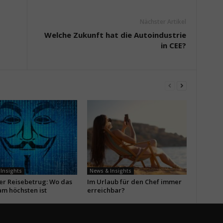
Nächster Artikel
Welche Zukunft hat die Autoindustrie
in CEE?
Insights
News & Insights
ler Reisebetrug: Wo das
Im Urlaub für den Chef immer
am höchsten ist
erreichbar?