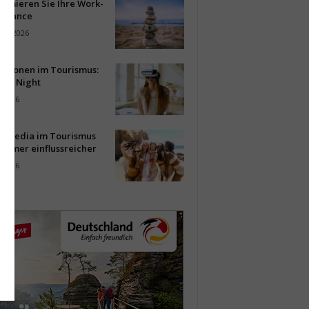
timieren Sie Ihre Work-
Balance
ust 2026
vationen im Tourismus:
-up Night
i 2026
al Media im Tourismus
immer einflussreicher
i 2026