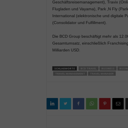
Geschäftsreisemanagement), Travix (Onlin
Flugladen und Vayama), Park ‚N Fly (Par
International (elektronische und digitale
(Consolidator und Fulfillment).
Die BCD Group beschäftigt mehr als 12.000
Gesamtumsatz, einschließlich Franchising 
Milliarden USD.
SCHLAGWORTE
BCD TRAVEL
BUSINESS
BUSIN
TRAVEL MANAGEMENT
TRAVEL MANAGER