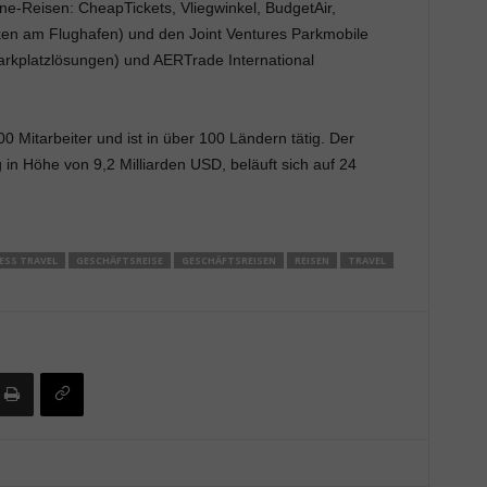
e-Reisen: CheapTickets, Vliegwinkel, BudgetAir,
ken am Flughafen) und den Joint Ventures Parkmobile
 Parkplatzlösungen) und AERTrade International
 Mitarbeiter und ist in über 100 Ländern tätig. Der
in Höhe von 9,2 Milliarden USD, beläuft sich auf 24
ESS TRAVEL
GESCHÄFTSREISE
GESCHÄFTSREISEN
REISEN
TRAVEL