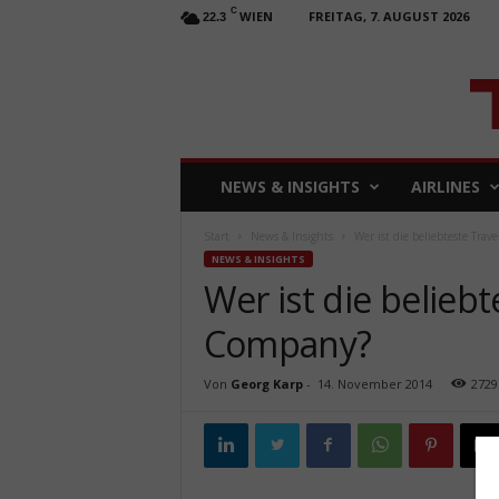
C
WIEN
FREITAG, 7. AUGUST 2026
22.3
T
NEWS & INSIGHTS
AIRLINES
R
A
Start
News & Insights
Wer ist die beliebteste Tr
V
NEWS & INSIGHTS
E
Wer ist die belie
L
b
Company?
u
s
i
Von
Georg Karp
-
14. November 2014
2729
n
e
s
s