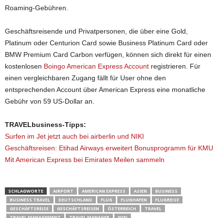
Roaming-Gebühren.
Geschäftsreisende und Privatpersonen, die über eine Gold,
Platinum oder Centurion Card sowie Business Platinum Card oder
BMW Premium Card Carbon verfügen, können sich direkt für einen
kostenlosen
Boingo American Express Account
registrieren. Für
einen vergleichbaren Zugang fällt für User ohne den
entsprechenden Account über American Express eine monatliche
Gebühr von 59 US-Dollar an.
TRAVELbusiness-Tipps:
Surfen im Jet jetzt auch bei airberlin und NIKI
Geschäftsreisen: Etihad Airways erweitert Bonusprogramm für KMU
Mit American Express bei Emirates Meilen sammeln
SCHLAGWORTE
AIRPORT
AMERICAN EXPRESS
ASIEN
BUSINESS
BUSINESS TRAVEL
DEUTSCHLAND
FLUG
FLUGHAFEN
FLUGREISE
GESCHÄFTSREISE
GESCHÄFTSREISEN
ÖSTERREICH
TRAVEL
TRAVEL MANAGEMENT
TRAVEL MANAGER
WIFI