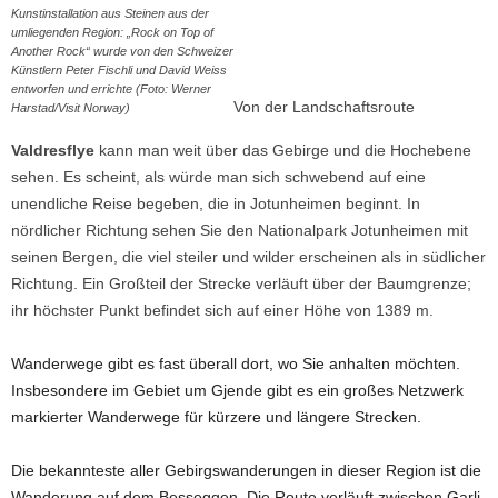
Kunstinstallation aus Steinen aus der
umliegenden Region: „Rock on Top of
Another Rock“ wurde von den Schweizer
Künstlern Peter Fischli und David Weiss
entworfen und errichte (Foto: Werner
Von der Landschaftsroute
Harstad/Visit Norway)
Valdresflye
kann man weit über das Gebirge und die Hochebene
sehen. Es scheint, als würde man sich schwebend auf eine
unendliche Reise begeben, die in Jotunheimen beginnt. In
nördlicher Richtung sehen Sie den Nationalpark Jotunheimen mit
seinen Bergen, die viel steiler und wilder erscheinen als in südlicher
Richtung. Ein Großteil der Strecke verläuft über der Baumgrenze;
ihr höchster Punkt befindet sich auf einer Höhe von 1389 m.
Wanderwege gibt es fast überall dort, wo Sie anhalten möchten.
Insbesondere im Gebiet um Gjende gibt es ein großes Netzwerk
markierter Wanderwege für kürzere und längere Strecken.
Die bekannteste aller Gebirgswanderungen in dieser Region ist die
Wanderung auf dem Besseggen. Die Route verläuft zwischen Garli