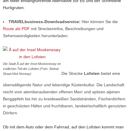
am Meer entlangführende Alternative zur E6 und der Schiffslinie
Hurtigruten.
TRAVELbusiness-Downloadservice:
Hier können Sie die
Route als PDF
mit Streckeninfos, Beschreibungen und
Sehenswürdigkeiten herunterladen.
Die Stadt Å auf der Insel Moskenesøy im
südlichen Teil der Lofoten (Foto: Steinar
Die Strecke
Lofoten
bietet eine
Skaar/Visit Norway)
überwältigende Natur und lebendige Küstenkultur. Die Landschaft
reicht vom atemberaubenden offenen Merr und spitzen alpinen
Berggipfeln bis hin zu kreideweißen Sandstränden, Fischerdörfern
in geschützten Häfen und fruchtbaren, landwirtschaftlich genutzten
Dörfern.
Ob mit dem Auto oder dem Fahrrad, auf den Lofoten kommt man