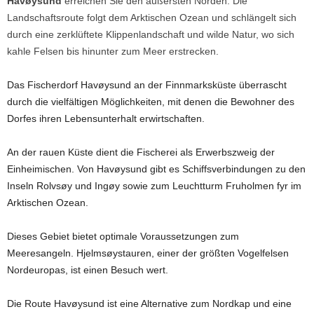
Havøysund
erreichen Sie den äußersten Norden. Die
Landschaftsroute folgt dem Arktischen Ozean und schlängelt sich
durch eine zerklüftete Klippenlandschaft und wilde Natur, wo sich
kahle Felsen bis hinunter zum Meer erstrecken.
Das Fischerdorf Havøysund an der Finnmarksküste überrascht
durch die vielfältigen Möglichkeiten, mit denen die Bewohner des
Dorfes ihren Lebensunterhalt erwirtschaften.
An der rauen Küste dient die Fischerei als Erwerbszweig der
Einheimischen. Von Havøysund gibt es Schiffsverbindungen zu den
Inseln Rolvsøy und Ingøy sowie zum Leuchtturm Fruholmen fyr im
Arktischen Ozean.
Dieses Gebiet bietet optimale Voraussetzungen zum
Meeresangeln. Hjelmsøystauren, einer der größten Vogelfelsen
Nordeuropas, ist einen Besuch wert.
Die Route Havøysund ist eine Alternative zum Nordkap und eine