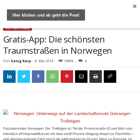
Start
Destinationen
Gratis-App: Die schönsten Traumstraßen in Norwegen
DESTINATIONEN
Gratis-App: Die schönsten
Traumstraßen in Norwegen
Von
Georg Karp
-
8. Mai 2014
10896
6
Faszinierendes Norwegen: Der Trollstigen ist Teil der Provinzstraße 63 und führt vom
Isterdal in elf Haarnadelkurven mit etwa zwölf Prozent Steigung hinauf zur Passhöhe –
eine Atemberaubende Fahrt durch die wildromantische Provinz Møre og Romsdal. Im