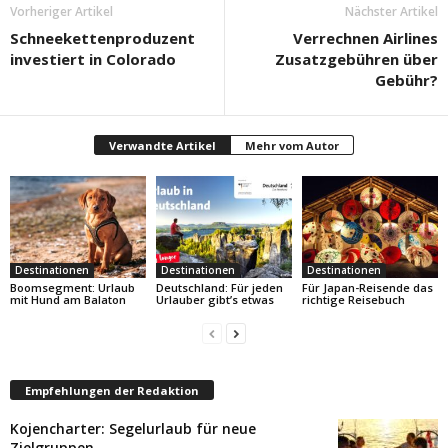
Vorheriger Artikel
Nächster Artikel
Schneekettenproduzent
Verrechnen Airlines
investiert in Colorado
Zusatzgebühren über
Gebühr?
Verwandte Artikel
Mehr vom Autor
Destinationen
Destinationen
Destinationen
Boomsegment: Urlaub
Deutschland: Für jeden
Für Japan-Reisende das
mit Hund am Balaton
Urlauber gibt’s etwas
richtige Reisebuch
Empfehlungen der Redaktion
Kojencharter: Segelurlaub für neue
Zielgruppen