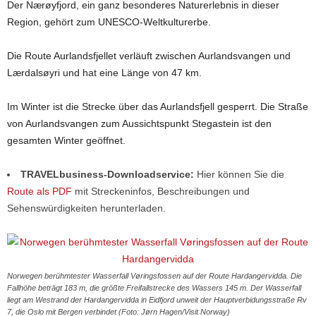
Der Nærøyfjord, ein ganz besonderes Naturerlebnis in dieser
Region, gehört zum UNESCO-Weltkulturerbe.
Die Route Aurlandsfjellet verläuft zwischen Aurlandsvangen und
Lærdalsøyri und hat eine Länge von 47 km.
Im Winter ist die Strecke über das Aurlandsfjell gesperrt. Die Straße
von Aurlandsvangen zum Aussichtspunkt Stegastein ist den
gesamten Winter geöffnet.
TRAVELbusiness-Downloadservice:
Hier können Sie die
Route als PDF
mit Streckeninfos, Beschreibungen und
Sehenswürdigkeiten herunterladen.
Norwegen berühmtester Wasserfall Vøringsfossen auf der Route Hardangervidda. Die
Fallhöhe beträgt 183 m, die größte Freifallstrecke des Wassers 145 m. Der Wasserfall
liegt am Westrand der Hardangervidda in Eidfjord unweit der Hauptverbidungsstraße Rv
7, die Oslo mit Bergen verbindet (Foto: Jørn Hagen/Visit Norway)