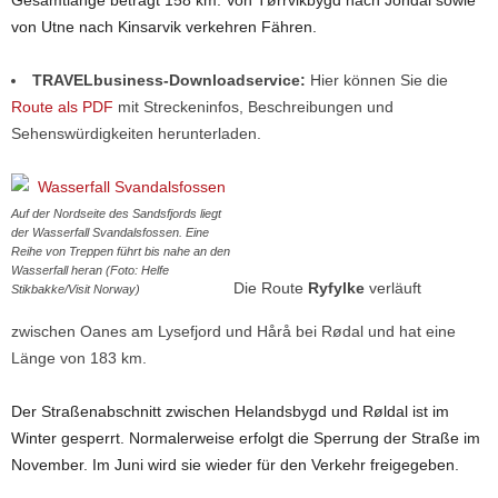
Gesamtlänge beträgt 158 km. Von Tørrvikbygd nach Jondal sowie
von Utne nach Kinsarvik verkehren Fähren.
TRAVELbusiness-Downloadservice:
Hier können Sie die
Route als PDF
mit Streckeninfos, Beschreibungen und
Sehenswürdigkeiten herunterladen.
Auf der Nordseite des Sandsfjords liegt
der Wasserfall Svandalsfossen. Eine
Reihe von Treppen führt bis nahe an den
Wasserfall heran (Foto: Helfe
Die Route
Ryfylke
verläuft
Stikbakke/Visit Norway)
zwischen Oanes am Lysefjord und Hårå bei Rødal und hat eine
Länge von 183 km.
Der Straßenabschnitt zwischen Helandsbygd und Røldal ist im
Winter gesperrt. Normalerweise erfolgt die Sperrung der Straße im
November. Im Juni wird sie wieder für den Verkehr freigegeben.