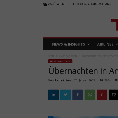
C
WIEN
FREITAG, 7. AUGUST 2026
27.3
T
NEWS & INSIGHTS
AIRLINES
R
A
Start
Destinationen
Übernachten in Amsterdam m
V
DESTINATIONEN
E
Übernachten in Am
L
b
u
Von
Redaktion
-
21. Januar 2019
5654
s
i
n
e
s
s