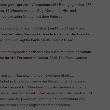
Prozent günstiger als in Amsterdam (161 Euro gegenüber 237
 nur 16 Minuten mit dem Zug (Kosten für Hin- und
tunde und zehn Minuten mit dem Fahrrad.
ch
Leiden
(30 Prozent günstiger) und Utrecht (22 Prozent
lreiche Cafés, Bars und kulturelle Angebote. Der Preis für
t dem Zug liegt für beide
Städte
unter 20 Euro.
rnachtungspreise
beziehen sich auf zum Erhebungsdatum
te für vier Personen im Januar 2019. Die Daten wurden
tzeit vom Hauptbahnhof der jeweiligen Stadt zum
nhof in Amsterdam sowie die Kosten für ein 2. Klasse-
ür die Hin- und Rückfahrt nach/von Amsterdam wurden auf
site
Amsterdam Travel Ticket
recherchiert. Die Fahrtzeit mit
rad von der jeweiligen Stadt bis ins Stadtzentrum von
am ist von Google Maps entnommen worden.