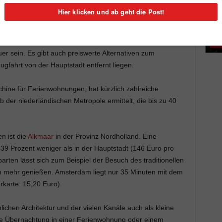
erdam
ist eines der beliebtesten Reiseziele in Europa. Doch
die Hotelpreise in der Metropole stetig nach oben. Aber
r sein. Es gibt auch preiswerte Alternativen zum
gfahrt von der Hauptstadt entfernt liegen.
ine für Ferienwohnungen, hat kürzlich zahlreiche
der niederländischen Metropole ermittelt, die bis zu 40
n ist die
Alkmaar
in der Provinz Nordholland. Eine
 39 Prozent weniger als in der Hauptstadt (146 Euro pro
rten lässt sich zum Beispiel der Besuch des traditionellen
mehr genießen. Amsterdam liegt nur 35 Minuten mit dem
rkarte: 15,20 Euro).
lichen Architektur und der vielen Kanäle auch als kleine
e Übernachtung in einer Ferienwohnung oder einem