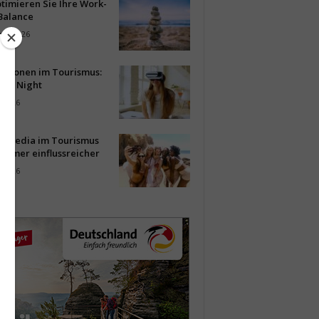
timieren Sie Ihre Work-
Balance
ust 2026
vationen im Tourismus:
-up Night
i 2026
al Media im Tourismus
immer einflussreicher
i 2026