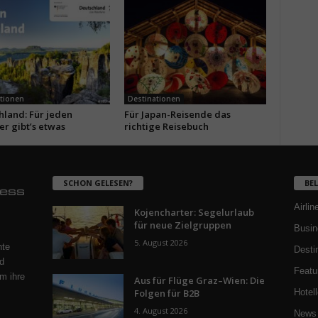
tionen
Destinationen
hland: Für jeden
Für Japan-Reisende das
er gibt’s etwas
richtige Reisebuch
SCHON GELESEN?
BE
Airlin
Kojencharter: Segelurlaub
für neue Zielgruppen
Busin
5. August 2026
nte
Desti
d
Featu
m ihre
Aus für Flüge Graz–Wien: Die
Folgen für B2B
Hotell
4. August 2026
News 