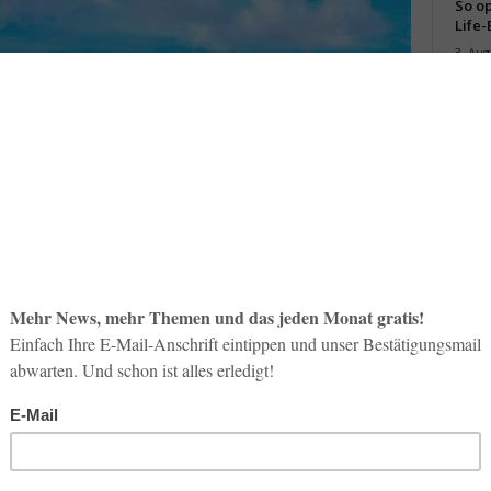
So op
Life-
3. Aug
Inno
Start
31. Jul
Soci
wird 
30. Jul
 Metropole übernachtet, spart bis zu 40 Prozent (Foto: Sergii Figurny,