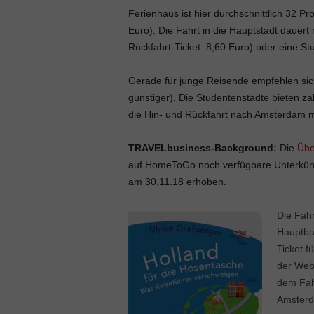
Ferienhaus ist hier durchschnittlich 32 
Euro). Die Fahrt in die Hauptstadt dauert
Rückfahrt-Ticket: 8,60 Euro) oder eine S
Gerade für junge Reisende empfehlen si
günstiger). Die Studentenstädte bieten zah
die Hin- und Rückfahrt nach Amsterdam mi
TRAVELbusiness-Background:
Die
Übe
auf HomeToGo noch verfügbare Unterkünf
am 30.11.18 erhoben.
Die Fahr
Hauptbah
Ticket f
der Web
dem Fahr
Amsterd