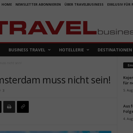
HOME
NEWSLETTER ABONNIEREN
ÜBER TRAVELBUSINESS
EXKLUSIV FÜR
BUSINESS TRAVEL
HOTELLERIE
DESTINATIONEN
uss nicht sein!
Em
sterdam muss nicht sein!
Koje
für 
5. Aug
3
Aus f
Folge
4. Aug