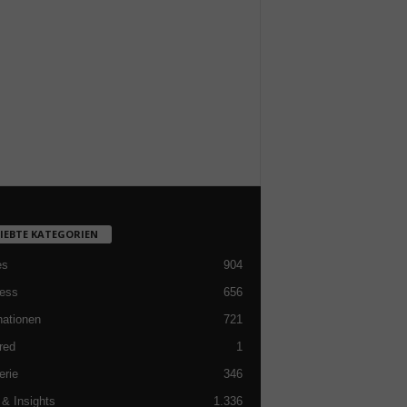
LIEBTE KATEGORIEN
es
904
ess
656
nationen
721
red
1
erie
346
& Insights
1.336