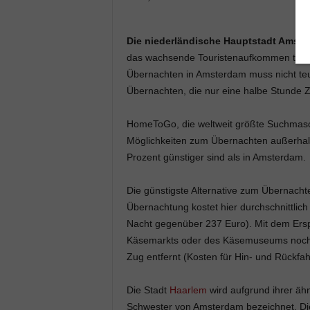
Die niederländische Hauptstadt Amst
das wachsende Touristenaufkommen treibt 
Übernachten in Amsterdam muss nicht teue
Übernachten, die nur eine halbe Stunde Zu
HomeToGo, die weltweit größte Suchmasch
Möglichkeiten zum Übernachten außerhalb 
Prozent günstiger sind als in Amsterdam.
Die günstigste Alternative zum Übernachte
Übernachtung kostet hier durchschnittlich
Nacht gegenüber 237 Euro). Mit dem Erspa
Käsemarkts oder des Käsemuseums noch 
Zug entfernt (Kosten für Hin- und Rückfah
Die Stadt
Haarlem
wird aufgrund ihrer ähn
Schwester von Amsterdam bezeichnet. Di