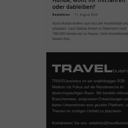
Hunde, wollt ihr mitfahren
oder dableiben?
Redaktion
-
11. August 2024
Auch Hunde wollen raus aus der Hundehitze un
urlauben. Laut Statista finden in Österreich rund
766.000 Hunde ein zu Hause. Viele Hundebesitz
lassen ihre...
TRAVELbusiness ist ein unabhängiges B2B-
Medium mit Fokus auf die Reisebranche im
deutschsprachigen Raum. Wir bündeln releva
Branchennews, analysieren Entwicklungen un
bieten Unternehmen eine gezielte Plattform, u
Themen im richtigen Umfeld zu platzieren.
Kontaktieren Sie uns:
redaktion@travelbusine