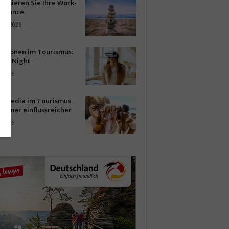
timieren Sie Ihre Work-
Balance
ust 2026
vationen im Tourismus:
-up Night
i 2026
al Media im Tourismus
immer einflussreicher
i 2026