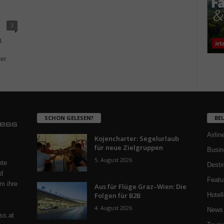
3
d
er
SCHON GELESEN?
BE
Airlin
Kojencharter: Segelurlaub
für neue Zielgruppen
Busin
5. August 2026
nte
Desti
d
Featu
m ihre
Aus für Flüge Graz–Wien: Die
Folgen für B2B
Hotell
4. August 2026
News 
ss.at