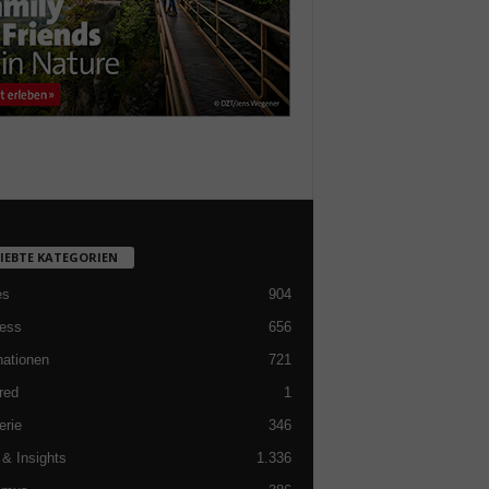
LIEBTE KATEGORIEN
es
904
ess
656
nationen
721
red
1
erie
346
& Insights
1.336