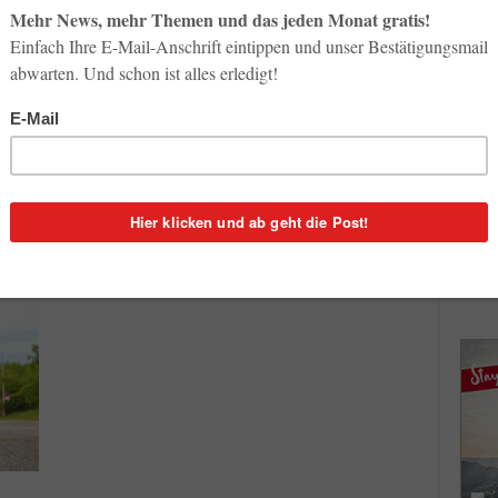
So op
Destinationen
Life-
Urlaub mit Hund: Beste
3. Aug
Reiseziele in Europa!
0
Redaktion
-
31. Oktober 2025
3
Inno
Start
t und
Ohne Flocki , Waldi oder Pluto macht Urlaub für
31. Jul
ische
Hunderfreunde keinen Spaß. Für viele Haustierbesitzer
 Mit
in Deutschland, Österreich und der Schweiz ist darum
Urlaub...
Soci
wird 
30. Jul