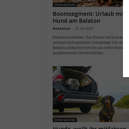
Destinationen
Boomsegment: Urlaub mit
Hund am Balaton
Redaktion
-
23. Juli 2026
Reisetrend Heimtier: Das Reisen mit Hund boom
verlangt nach passender Infrastruktur. Der ungar
Balaton positioniert sich hier als echter Vorreiter:
ausgewiesenen Hundestränden,...
Destinationen