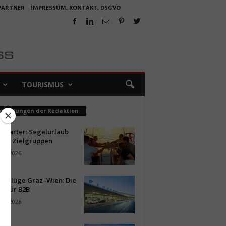
 PARTNER
IMPRESSUM, KONTAKT, DSGVO
TOURISMUS
pfehlungen der Redaktion
ncharter: Segelurlaub
neue Zielgruppen
ust 2026
ür Flüge Graz–Wien: Die
n für B2B
ust 2026