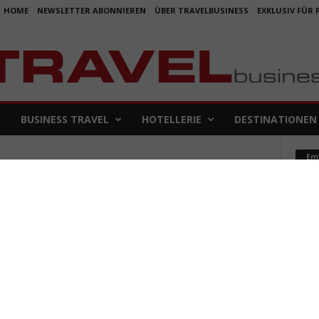
HOME
NEWSLETTER ABONNIEREN
ÜBER TRAVELBUSINESS
EXKLUSIV FÜR
BUSINESS TRAVEL
HOTELLERIE
DESTINATIONEN
Em
nd
Koje
für 
5. Aug
Aus f
Folge
4. Aug