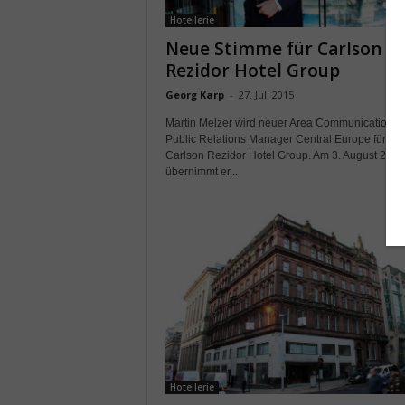
Hotellerie
Neue Stimme für Carlson
Rezidor Hotel Group
Georg Karp
-
27. Juli 2015
Martin Melzer wird neuer Area Communications 
Public Relations Manager Central Europe für die
Carlson Rezidor Hotel Group. Am 3. August 2015
übernimmt er...
Hotellerie