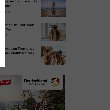
timieren Sie Ihre Work-
Balance
ust 2026
vationen im Tourismus:
-up Night
i 2026
al Media im Tourismus
immer einflussreicher
i 2026