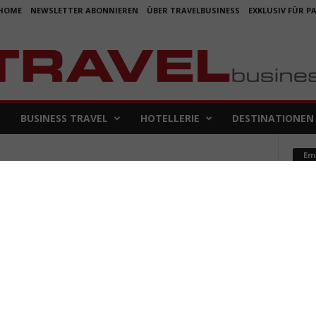
HOME
NEWSLETTER ABONNIEREN
ÜBER TRAVELBUSINESS
EXKLUSIV FÜR P
BUSINESS TRAVEL
HOTELLERIE
DESTINATIONEN
Em
Koje
für 
5. Aug
Aus f
Folge
4. Aug