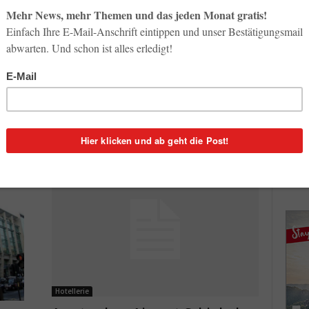
So op
Hotellerie
Life-
Mit Radisson Blue Weltreise
3. Aug
gewinnen!
Redaktion
-
4. Juni 2013
1
Inno
0
Start
Jetzt können Geschäftsreisende, Touristen und Gäste
&
31. Jul
von Radisson Blu, Europas größter Hotelmarke im
gehobenen Segment, beim Online-Wettbewerb unter
dem Motto „Turn Your World Blu“...
Soci
wird 
30. Jul
Hotellerie