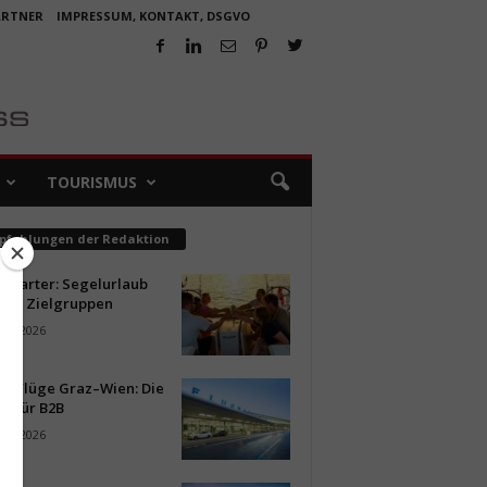
ARTNER
IMPRESSUM, KONTAKT, DSGVO
TOURISMUS
pfehlungen der Redaktion
ncharter: Segelurlaub
neue Zielgruppen
ust 2026
ür Flüge Graz–Wien: Die
n für B2B
ust 2026