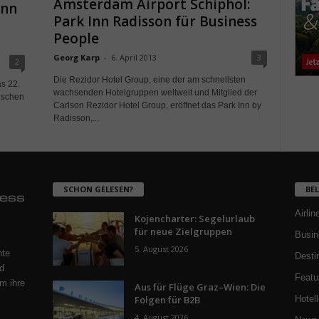
Amsterdam Airport Schiphol:
Inn
Park Inn Radisson für Business
People
Georg Karp
-
6. April 2013
3
2
Die Rezidor Hotel Group, eine der am schnellsten
as 22.
wachsenden Hotelgruppen weltweit und Mitglied der
ischen
Carlson Rezidor Hotel Group, eröffnet das Park Inn by
Radisson,...
SCHON GELESEN?
BE
Airlin
Kojencharter: Segelurlaub
für neue Zielgruppen
Busin
5. August 2026
nte
Desti
d
Featu
m ihre
Aus für Flüge Graz–Wien: Die
Folgen für B2B
Hotell
4. August 2026