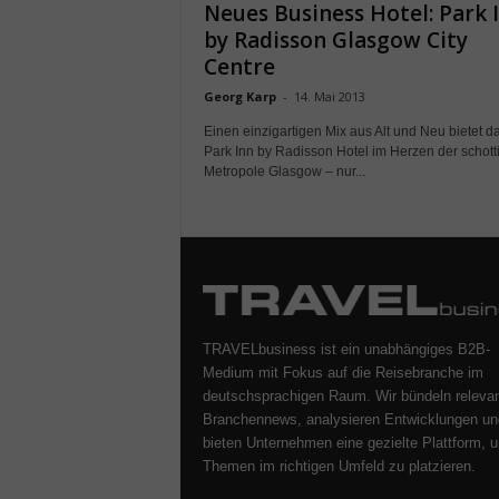
Neues Business Hotel: Park 
by Radisson Glasgow City
Centre
Georg Karp
-
14. Mai 2013
Einen einzigartigen Mix aus Alt und Neu bietet d
Park Inn by Radisson Hotel im Herzen der schott
Metropole Glasgow – nur...
TRAVELbusiness ist ein unabhängiges B2B-
Medium mit Fokus auf die Reisebranche im
deutschsprachigen Raum. Wir bündeln releva
Branchennews, analysieren Entwicklungen un
bieten Unternehmen eine gezielte Plattform, u
Themen im richtigen Umfeld zu platzieren.