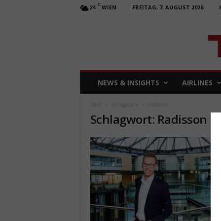
C
WIEN
FREITAG, 7. AUGUST 2026
24
T
NEWS & INSIGHTS
AIRLINES
R
A
Start
Schlagworte
Radisson
V
Schlagwort: Radisson
E
L
b
u
s
i
n
e
s
s