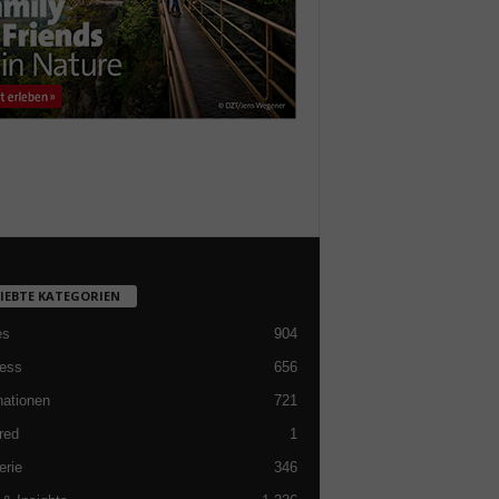
LIEBTE KATEGORIEN
es
904
ess
656
nationen
721
red
1
erie
346