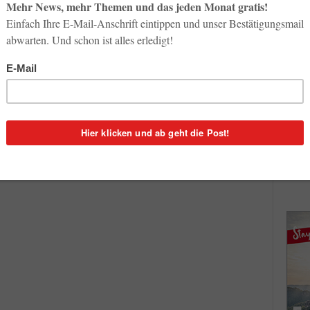
So op
Life-
3. Aug
Inno
8
Start
n
31. Jul
nden 4
Soci
wird 
30. Jul