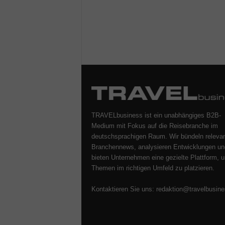
TRAVELbusiness ist ein unabhängiges B2B-
Medium mit Fokus auf die Reisebranche im
deutschsprachigen Raum. Wir bündeln releva
Branchennews, analysieren Entwicklungen un
bieten Unternehmen eine gezielte Plattform, u
Themen im richtigen Umfeld zu platzieren.
Kontaktieren Sie uns:
redaktion@travelbusine