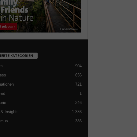
LIEBTE KATEGORIEN
es
904
ess
656
nationen
721
red
1
erie
346
& Insights
1.336
smus
386