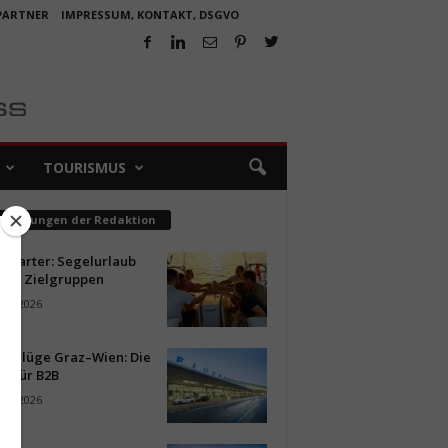
 PARTNER
IMPRESSUM, KONTAKT, DSGVO
TOURISMUS
pfehlungen der Redaktion
ncharter: Segelurlaub
neue Zielgruppen
ust 2026
ür Flüge Graz–Wien: Die
n für B2B
ust 2026