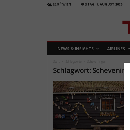
C
WIEN
FREITAG, 7. AUGUST 2026
26.9
T
NEWS & INSIGHTS
AIRLINES
R
A
Start
Schlagworte
Scheveningen
V
Schlagwort: Schevenin
E
L
b
u
s
i
n
e
s
s