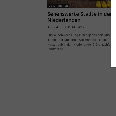
Destinationen
Sehenswerte Städte in den
Niederlanden
Redaktion
-
11. Mai 2017
Lust auf Abwechslung zum alljährlichen Urlaub i
Italien oder Kroatien? Wie wäre es mit einem
Kurzurlaub in den Niederlanden? Die nachfolge
Städte sind...