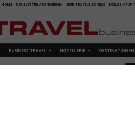
HOME
NEWSLETTER ABONNIEREN
ÜBER TRAVELBUSINESS
EXKLUSIV FÜR
BUSINESS TRAVEL
HOTELLERIE
DESTINATIONEN
Em
gen
Koje
für 
5. Aug
Aus f
Folge
4. Aug