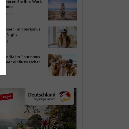
timieren Sie Ihre Work-
Balance
ust 2026
vationen im Tourismus:
-up Night
i 2026
al Media im Tourismus
immer einflussreicher
i 2026