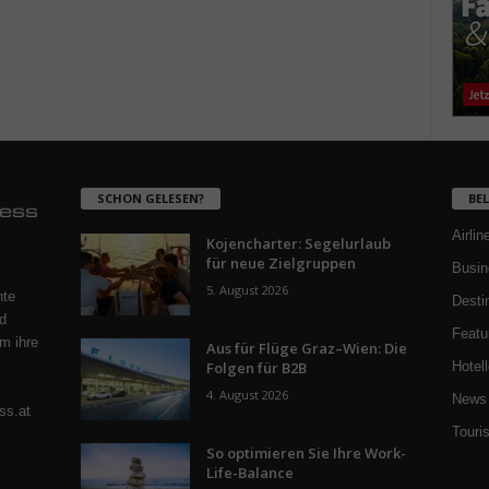
SCHON GELESEN?
BE
Airlin
Kojencharter: Segelurlaub
für neue Zielgruppen
Busin
5. August 2026
nte
Desti
d
Featu
m ihre
Aus für Flüge Graz–Wien: Die
Folgen für B2B
Hotell
4. August 2026
News 
ss.at
Touri
So optimieren Sie Ihre Work-
Life-Balance