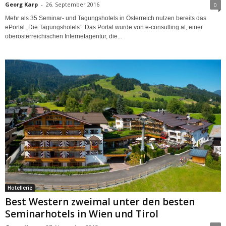
Georg Karp
-
26. September 2016
0
Mehr als 35 Seminar- und Tagungshotels in Österreich nutzen bereits das
ePortal „Die Tagungshotels“. Das Portal wurde von e-consulting.at, einer
oberösterreichischen Internetagentur, die...
Hotellerie
Best Western zweimal unter den besten
Seminarhotels in Wien und Tirol