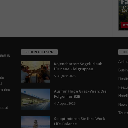
SCHON GELESEN?
BE
Airlin
Kojencharter: Segelurlaub
für neue Zielgruppen
Busin
5. August 2026
nte
Desti
d
Featu
m ihre
Aus für Flüge Graz–Wien: Die
Folgen für B2B
Hotell
4. August 2026
News 
ss.at
Touri
So optimieren Sie Ihre Work-
Life-Balance