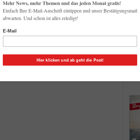
So op
Airlines
Life-
f
Neue Lösung vereinfacht
3. Aug
Geschäftsreisen
0
Redaktion
-
25. Januar 2022
3
Inno
Start
vel
Geschäftsreisende können entspannter in die Zukunft
31. Jul
nden
blicken. Die Lufthansa Group Airlines, weltweit führend
im Bereich New Distribution Capability (NDC), und
TripActions, die einzige All-in-One...
Soci
wird 
30. Jul