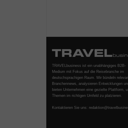
TRAVELbusiness ist ein unabhängiges B2B-
Medium mit Fokus auf die Reisebranche im
deutschsprachigen Raum. Wir bündeln releva
Branchennews, analysieren Entwicklungen un
bieten Unternehmen eine gezielte Plattform, u
Themen im richtigen Umfeld zu platzieren.
Kontaktieren Sie uns:
redaktion@travelbusine