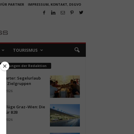
 FÜR PARTNER
IMPRESSUM, KONTAKT, DSGVO
TOURISMUS
pfehlungen der Redaktion
ncharter: Segelurlaub
neue Zielgruppen
ust 2026
ür Flüge Graz–Wien: Die
n für B2B
ust 2026