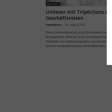
Business
Unilever mit TripActions au
Geschäftsreisen
Redaktion
-
20. August 2022
Diese Zusammenarbeit sorgt für Aufsehen im Tra
Management. Unilever, einer der weltweit führe
Hersteller von Verbrauchsgütern, hat sich für die
globale Komplettlösung für Geschäftsreisen,...