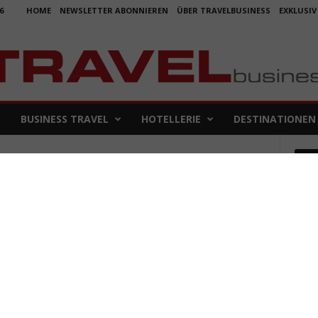
6
HOME
NEWSLETTER ABONNIEREN
ÜBER TRAVELBUSINESS
EXKLUSIV
BUSINESS TRAVEL
HOTELLERIE
DESTINATIONEN
Em
Koje
für 
5. Aug
Aus f
Folge
4. Aug