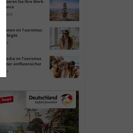
timieren Sie Ihre Work-
Balance
ust 2026
vationen im Tourismus:
-up Night
i 2026
al Media im Tourismus
immer einflussreicher
i 2026