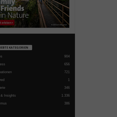
LIEBTE KATEGORIEN
es
904
ess
656
nationen
721
red
1
erie
346
& Insights
1.336
smus
386