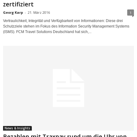
zertifiziert
Georg Karp
-
21. März 2016
1
Vertraulichkeit, Integrität und Verfügbarkeit von Informationen: Diese drei
Schutzziele stehen im Fokus des Information Security Management Systems
(ISMS). FCM Travel Solutions Deutschland hat sich,...
News & Insights
Bezahlen mit Traxpay rund um die Uhr von