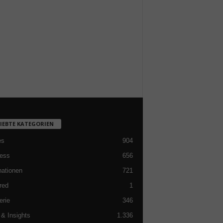
LIEBTE KATEGORIEN
es
904
ess
656
nationen
721
red
1
erie
346
& Insights
1.336