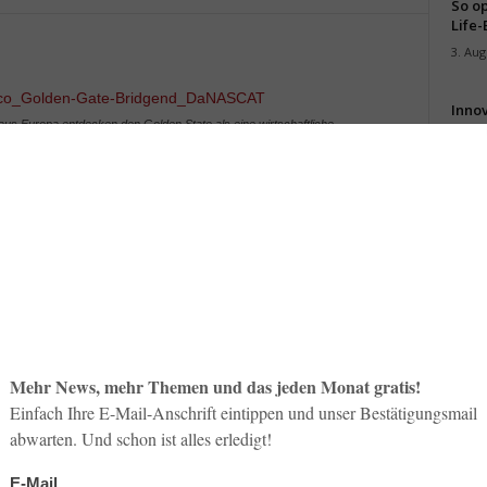
So op
Life-
3. Aug
Inno
aus Europa entdecken den Golden State als eine wirtschaftliche
Start
 sich großer Beliebtheit im Sonnenstaat zwischen San Francisco und
31. Jul
oto: Wiki Commons, DaNascat)
sser als die US-Wirtschaft? Das Beschäftigungs- und
Soci
Jahr. Immer mehr Investoren entdecken den Golden State
wird 
Der Bundesstaat ist auf der Überholspur.
30. Jul
schnittlichen Zwei-Prozent-Wachstum im Zeitraum 2009 bis
fad einschwenken“, berichtet Rudolf Thaler,
 Los Angeles.
California in Los Angeles (UCLA) rechnet mit einem