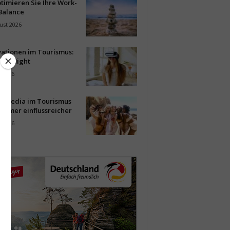
timieren Sie Ihre Work-
Balance
ust 2026
vationen im Tourismus:
-up Night
i 2026
al Media im Tourismus
immer einflussreicher
i 2026