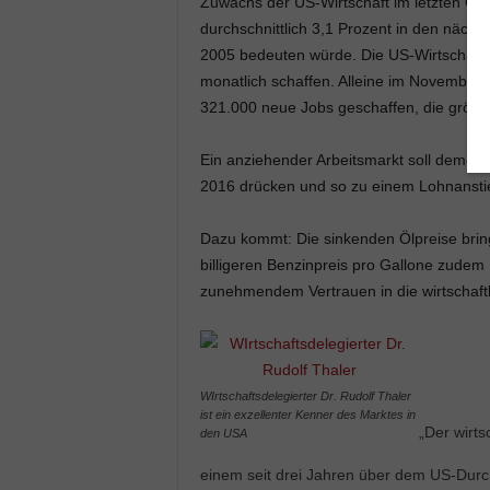
Zuwachs der US-Wirtschaft im letzten Quart
durchschnittlich 3,1 Prozent in den näch
2005 bedeuten würde. Die US-Wirtschaft 
monatlich schaffen. Alleine im November 
321.000 neue Jobs geschaffen, die größte 
Ein anziehender Arbeitsmarkt soll dement
2016 drücken und so zu einem Lohnansti
Dazu kommt: Die sinkenden Ölpreise bri
billigeren Benzinpreis pro Gallone zudem 
zunehmendem Vertrauen in die wirtschaft
WIrtschaftsdelegierter Dr. Rudolf Thaler
ist ein exzellenter Kenner des Marktes in
„Der wirts
den USA
einem seit drei Jahren über dem US-Durc