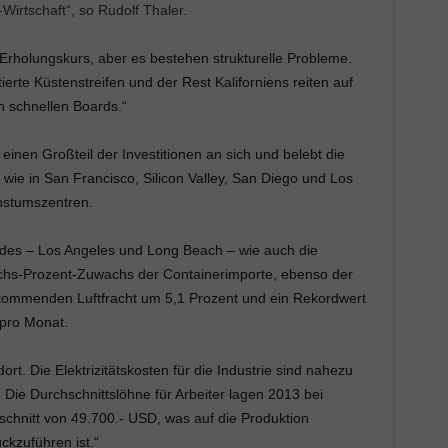
Wirtschaft“, so Rudolf Thaler.
m Erholungskurs, aber es bestehen strukturelle Probleme.
ierte Küstenstreifen und der Rest Kaliforniens reiten auf
h schnellen Boards.“
einen Großteil der Investitionen an sich und belebt die
wie in San Francisco, Silicon Valley, San Diego und Los
hstumszentren.
des – Los Angeles und Long Beach – wie auch die
Sechs-Prozent-Zuwachs der Containerimporte, ebenso der
ommenden Luftfracht um 5,1 Prozent und ein Rekordwert
 pro Monat.
ndort. Die Elektrizitätskosten für die Industrie sind nahezu
Die Durchschnittslöhne für Arbeiter lagen 2013 bei
chnitt von 49.700.- USD, was auf die Produktion
ckzuführen ist.“