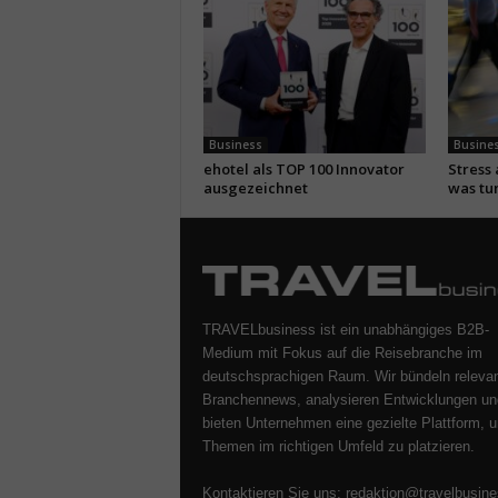
Business
Busine
ehotel als TOP 100 Innovator
Stress
ausgezeichnet
was tu
TRAVELbusiness ist ein unabhängiges B2B-
Medium mit Fokus auf die Reisebranche im
deutschsprachigen Raum. Wir bündeln releva
Branchennews, analysieren Entwicklungen un
bieten Unternehmen eine gezielte Plattform, u
Themen im richtigen Umfeld zu platzieren.
Kontaktieren Sie uns:
redaktion@travelbusine