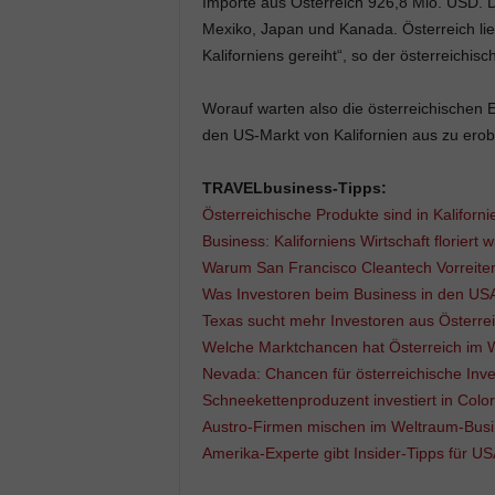
Importe aus Österreich 926,8 Mio. USD. Di
Mexiko, Japan und Kanada. Österreich liegt
Kaliforniens gereiht“, so der österreichisc
Worauf warten also die österreichischen
den US-Markt von Kalifornien aus zu erob
TRAVELbusiness-Tipps:
Österreichische Produkte sind in Kaliforn
Business: Kaliforniens Wirtschaft floriert 
Warum San Francisco Cleantech Vorreiter 
Was Investoren beim Business in den USA
Texas sucht mehr Investoren aus Österre
Welche Marktchancen hat Österreich im 
Nevada: Chancen für österreichische Inv
Schneekettenproduzent investiert in Colo
Austro-Firmen mischen im Weltraum-Busi
Amerika-Experte gibt Insider-Tipps für U