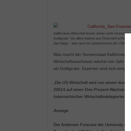
Kaliforniens Wirtschaft boomt, immer mehr Investoren 
Goldgrube. Vor allem Importe aus Österreich erfreuen
San Diego – aber auch im Landesinneren der USA (F
Was macht der Sonnenstaat Kalifornien be
Wirtschaftswachstum wächst von Jahr zu 
als Goldgrube. Experten sind sich einig: 
„Die US-Wirtschaft wird von einem durch
20014 auf einen Drei-Prozent-Wachstumsp
österreichischer Wirtschaftsdelegierter in
Anzeige
Der Andersen Forecast der University of 