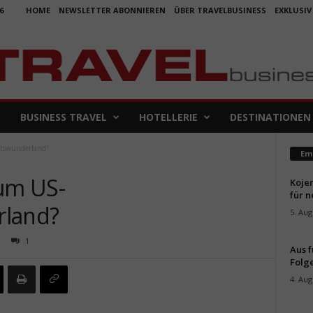
6
HOME
NEWSLETTER ABONNIEREN
ÜBER TRAVELBUSINESS
EXKLUSIV
BUSINESS TRAVEL
HOTELLERIE
DESTINATIONEN
ftswunderland?
Em
zum US-
Koje
für 
rland?
5. Aug
1
Aus f
Folge
4. Aug