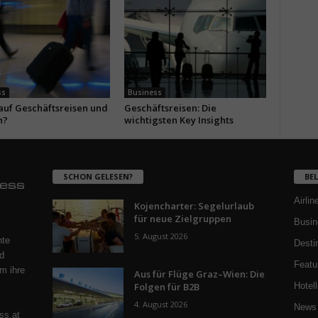
ss
Business
 auf Geschäftsreisen und
Geschäftsreisen: Die
n?
wichtigsten Key Insights
SCHON GELESEN?
BE
Airlin
Kojencharter: Segelurlaub
für neue Zielgruppen
Busin
5. August 2026
nte
Desti
d
Featu
m ihre
Aus für Flüge Graz–Wien: Die
Folgen für B2B
Hotell
4. August 2026
News 
ss.at