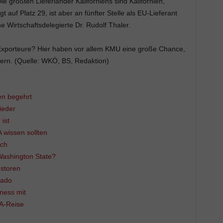
e größten Lieferländer Kaliforniens sind Kalifornien,
 auf Platz 29, ist aber an fünfter Stelle als EU-Lieferant
he Wirtschaftsdelegierte Dr. Rudolf Thaler.
 Exporteure? Hier haben vor allem KMU eine große Chance,
ern. (Quelle: WKÖ, BS, Redaktion)
ien begehrt
wieder
ist
 wissen sollten
ich
Washington State?
estoren
rado
ness mit
SA-Reise