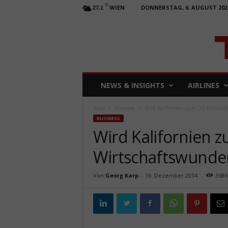
C
WIEN
DONNERSTAG, 6. AUGUST 202
27.1
T
NEWS & INSIGHTS
AIRLINES
R
A
Start
Business
Wird Kalifornien zum US-Wirtscha
V
BUSINESS
E
Wird Kalifornien 
L
b
Wirtschaftswunde
u
s
i
Von
Georg Karp
-
16. Dezember 2014
3686
n
e
s
s