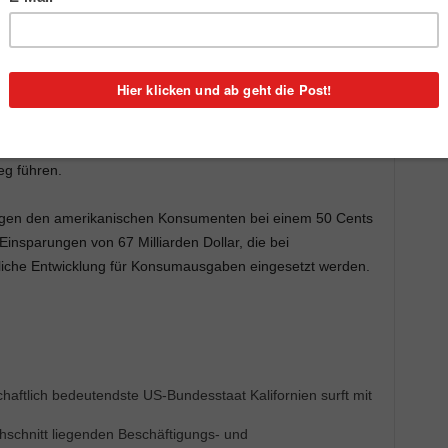
al von 2,8 Prozent. Thaler: „Dieser soll sich auf
sten zwei Jahren anheben, was die stärkste Zunahme seit
wird bei diesem Tempo 200.000 bis 260.000 Jobs
des laufenden Jahres hat die amerikanische Wirtschaft
Anzahl seit drei Jahren.“
sprechend die Arbeitslosenrate auf 5 Prozent gegen Ende
eg führen.
ngen den amerikanischen Konsumenten bei einem 50 Cents
Einsparungen von 67 Milliarden Dollar, die bei
liche Entwicklung für Konsumausgaben eingesetzt werden.
chaftlich bedeutendste US-Bundesstaat Kalifornien surft mit
hschnitt liegenden Beschäftigungs- und