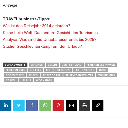
Anzeige
TRAVELbusiness-Tipps:
Wie ist das Reisejahr 2014 gelaufen?
Keine heile Welt: Das andere Gesicht des Tourismus
Analyse: Was sind die Urlaubsreisetrends bis 2025?
Studie: Geschlechterkampf um den Urlaub?
SCHLAGWORTE
AIRLINES
BERLIN
DEUTSCHLAND
FERIENMESSE IN WIEN
FERIENMESSEN
HOTELS
ITB
ITB BERLIN
ITB KONGRESS
REISE
REISEMESSEN
REISEN
REISEPORTAL
REISEVERANSTALTER
TOURISMUS
TRAVEL
URLAUB
WORKSHOP