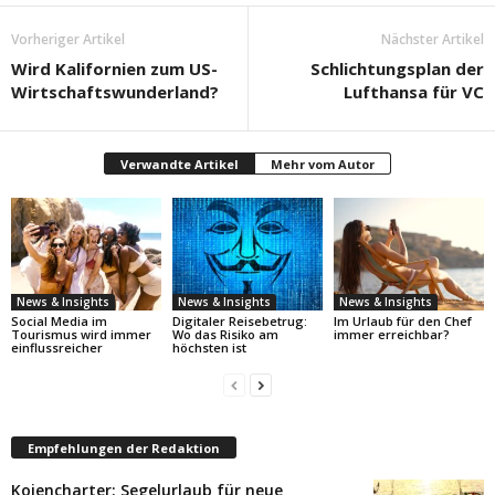
Vorheriger Artikel
Nächster Artikel
Wird Kalifornien zum US-
Schlichtungsplan der
Wirtschaftswunderland?
Lufthansa für VC
Verwandte Artikel
Mehr vom Autor
News & Insights
News & Insights
News & Insights
Social Media im
Digitaler Reisebetrug:
Im Urlaub für den Chef
Tourismus wird immer
Wo das Risiko am
immer erreichbar?
einflussreicher
höchsten ist
Empfehlungen der Redaktion
Kojencharter: Segelurlaub für neue