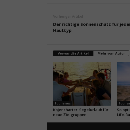
Vorheriger Artikel
Der richtige Sonnenschutz für jede
Hauttyp
Verwandte Artikel
Mehr vom Autor
Tourismus
Touris
Kojencharter: Segelurlaub für
So opt
neue Zielgruppen
Life-B