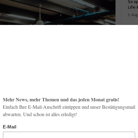
So op
Life-
3. Aug
Inno
Start
31. Jul
Soci
wird 
30. Jul
urg (Bild: Hamburg Marketing GmbH/Mediaserver)