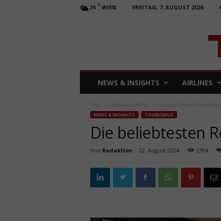
C
WIEN
FREITAG, 7. AUGUST 2026
24
T
NEWS & INSIGHTS
AIRLINES
R
A
Start
News & Insights
Die beliebtesten Reiseziele
V
NEWS & INSIGHTS
TOURISMUS
E
Die beliebtesten R
L
b
u
Von
Redaktion
-
22. August 2024
2394
s
i
n
e
s
s