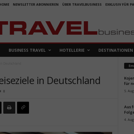
HOME
NEWSLETTER ABONNIEREN
ÜBER TRAVELBUSINESS
EXKLUSIV FÜR P
BUSINESS TRAVEL
HOTELLERIE
DESTINATIONEN
 in Deutschland
Em
eiseziele in Deutschland
Koje
für 
5. Aug
8
Aus f
Folge
4. Aug