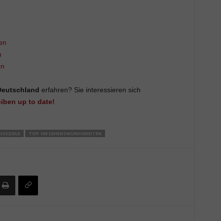
en
n
en
Deutschland
erfahren? Sie interessieren sich
eiben up to date!
EISEZIELE
TOP 100 SEHENSWÜRDIGKEITEN