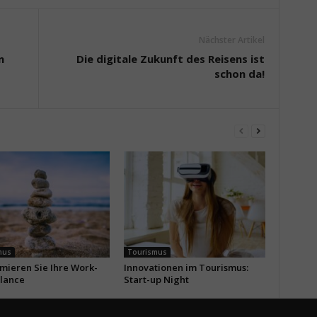
Nächster Artikel
n
Die digitale Zukunft des Reisens ist
schon da!
mus
Tourismus
imieren Sie Ihre Work-
Innovationen im Tourismus:
alance
Start-up Night