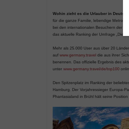
Wohin zieht es die Urlauber in Deutsch
für die ganze Familie, lebendige Metropol
bei den internationalen Besuchern der We
das aktuelle Ranking der Umfrage „Die To
Mehr als 25.000 User aus über 20 Ländern
auf
www.germany.travel
die aus ihrer Sic
benennen. Das offizielle Ergebnis des ak
unter
www.germany.travel/de/top100
onli
Den Spitzenplatz im Ranking der beliebte
Hamburg. Der Vorjahressieger Europa-Park
Phantasialand in Brühl hält seine Position