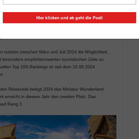
land, was sind deren Lieblingsziele?
Ferienerlebnisse
en und historische Sehenswürdigkeiten sind die Favoriten
bsite der Deutschen Zentrale für Tourismus (DZT) – so
p 100 der beliebtesten Reiseziele in Deutschland“.
 nutzten zwischen März und Juli 2024 die Möglichkeit,
ht besonders empfehlenswerten touristischen Ziele zu
tuellen Top 100-Rankings ist seit dem 15.08.2024
ne.
sten Reiseziele belegt 2024 das Miniatur Wunderland
 erreicht in diesem Jahr den zweiten Platz. Das
 auf Rang 3.