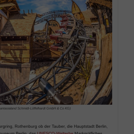
 Phantasialand Schmidt-Löffelhardt GmbH & Co KG)
rgring, Rothenburg ob der Tauber, die Hauptstadt Berlin,
dmuseum Berlin, das
UNESCO-Welterbe
Markgräfliches