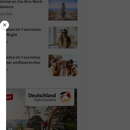
timieren Sie Ihre Work-
Balance
ust 2026
vationen im Tourismus:
-up Night
i 2026
al Media im Tourismus
immer einflussreicher
i 2026