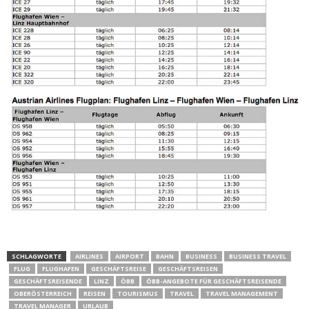
SCHLAGWORTE
AIRLINES
AIRPORT
BAHN
BUSINESS
BUSINESS TRAVEL
FLUG
FLUGHAFEN
GESCHÄFTSREISE
GESCHÄFTSREISEN
GESCHÄFTSREISENDE
LINZ
ÖBB
ÖBB-ANGEBOTE FÜR GESCHÄFTSREISENDE
OBERÖSTERREICH
REISEN
TOURISMUS
TRAVEL
TRAVEL MANAGEMENT
TRAVEL MANAGER
URLAUB