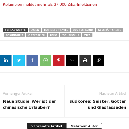
Kolumbien meldet mehr als 37.000 Zika-Infektionen
SCHLAGWORTE
ASIEN
BUSINESS TRAVEL
DEUTSCHLAND
GESCHÄFTSREISE
GESUNDHEIT
ÖSTERREICH
REISE
TOURISMUS
ZIKA
Vorheriger Artikel
Nächster Artikel
Neue Studie: Wer ist der
Südkorea: Geister, Götter
chinesische Urlauber?
und Glasfassaden
Verwandte Artikel
Mehr vom Autor