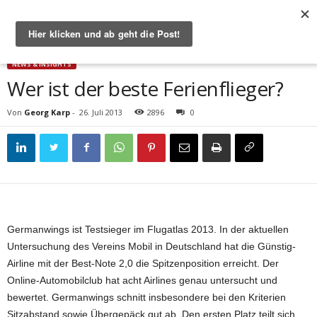
Start
News & Insights
Wer ist der beste Ferienflieger?
NEWS & INSIGHTS
Wer ist der beste Ferienflieger?
Von
Georg Karp
-
26. Juli 2013
2896
0
Germanwings ist Testsieger im Flugatlas 2013. In der aktuellen
Untersuchung des Vereins Mobil in Deutschland hat die Günstig-
Airline mit der Best-Note 2,0 die Spitzenposition erreicht. Der
Online-Automobilclub hat acht Airlines genau untersucht und
bewertet. Germanwings schnitt insbesondere bei den Kriterien
Sitzabstand sowie Übergepäck gut ab. Den ersten Platz teilt sich