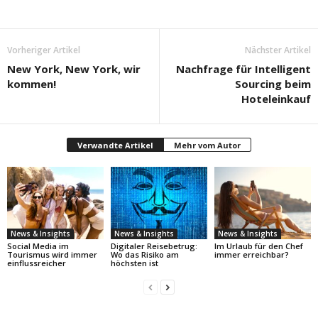
Vorheriger Artikel
Nächster Artikel
New York, New York, wir
Nachfrage für Intelligent
kommen!
Sourcing beim
Hoteleinkauf
Verwandte Artikel
Mehr vom Autor
News & Insights
News & Insights
News & Insights
Social Media im
Digitaler Reisebetrug:
Im Urlaub für den Chef
Tourismus wird immer
Wo das Risiko am
immer erreichbar?
einflussreicher
höchsten ist