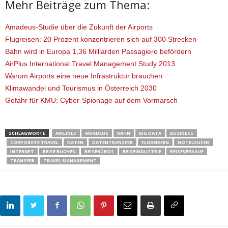
Mehr Beiträge zum Thema:
Amadeus-Studie über die Zukunft der Airports
Flugreisen: 20 Prozent konzentrieren sich auf 300 Strecken
Bahn wird in Europa 1,36 Milliarden Passagiere befördern
AirPlus International Travel Management Study 2013
Warum Airports eine neue Infrastruktur brauchen
Klimawandel und Tourismus in Österreich 2030
Gefahr für KMU: Cyber-Spionage auf dem Vormarsch
SCHLAGWORTE
AIRLINES
AMADEUS
BAHN
BIG DATA
BUSINESS
CORPORATE TRAVEL
DATEN
DATENTRANSFER
FLUGHAFEN
HOTELSUCHE
INTERNET
REISE BUCHEN
REISEBÜROS
REISEINDUSTRIE
REISEVERKAUF
TRANSFER
TRAVEL MANAGEMENT