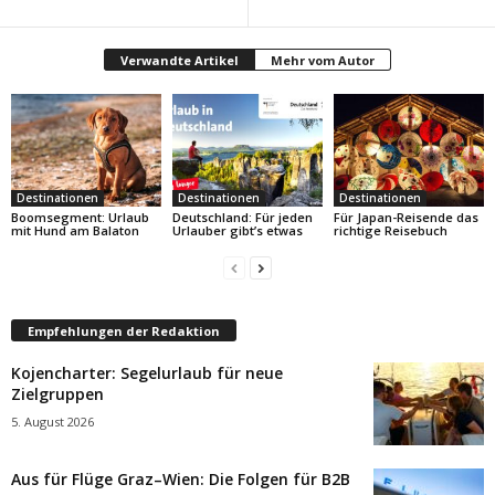
Verwandte Artikel
Mehr vom Autor
Destinationen
Destinationen
Destinationen
Boomsegment: Urlaub
Deutschland: Für jeden
Für Japan-Reisende das
mit Hund am Balaton
Urlauber gibt’s etwas
richtige Reisebuch
Empfehlungen der Redaktion
Kojencharter: Segelurlaub für neue
Zielgruppen
5. August 2026
Aus für Flüge Graz–Wien: Die Folgen für B2B