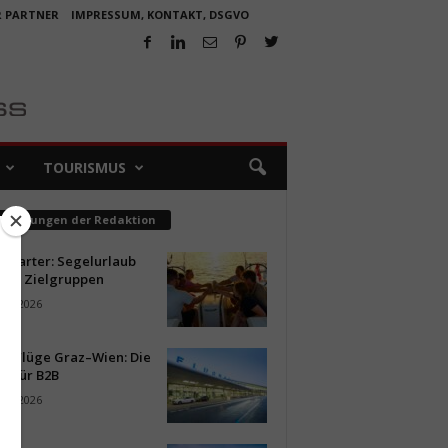
R PARTNER
IMPRESSUM, KONTAKT, DSGVO
TOURISMUS
pfehlungen der Redaktion
ncharter: Segelurlaub
neue Zielgruppen
ust 2026
ür Flüge Graz–Wien: Die
n für B2B
ust 2026