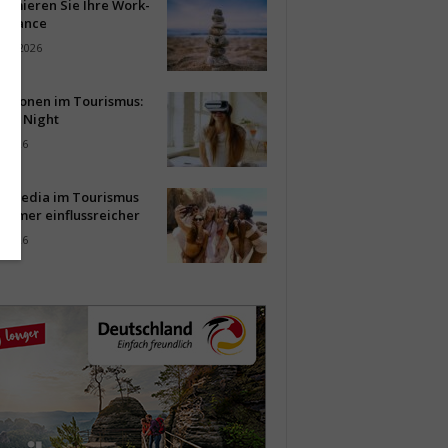
timieren Sie Ihre Work-
Balance
ust 2026
vationen im Tourismus:
-up Night
i 2026
al Media im Tourismus
immer einflussreicher
i 2026