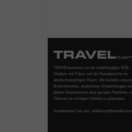
TRAVELbusiness ist ein unabhängiges B2B-
Medium mit Fokus auf die Reisebranche im
deutschsprachigen Raum. Wir bündeln releva
Branchennews, analysieren Entwicklungen un
bieten Unternehmen eine gezielte Plattform, u
Themen im richtigen Umfeld zu platzieren.
Kontaktieren Sie uns:
redaktion@travelbusine