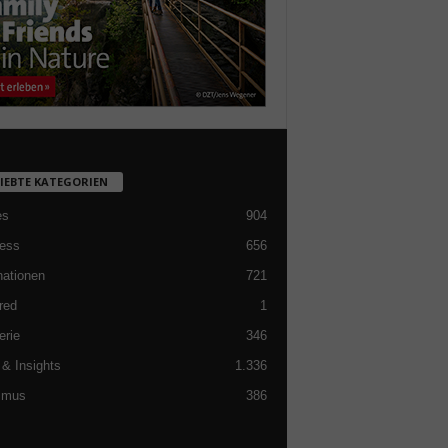
LIEBTE KATEGORIEN
es
904
ess
656
nationen
721
red
1
erie
346
& Insights
1.336
smus
386