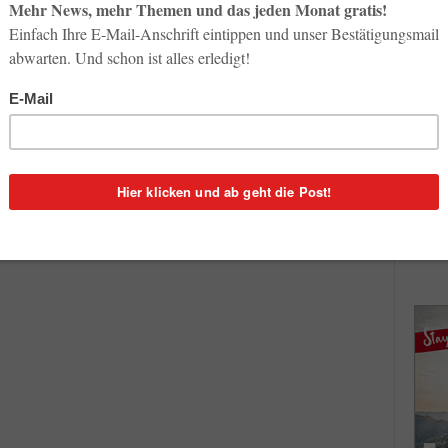
So op
Life-
 des
3. Aug
0
Inno
Start
findet
31. Jul
er...
Soci
wird 
30. Jul