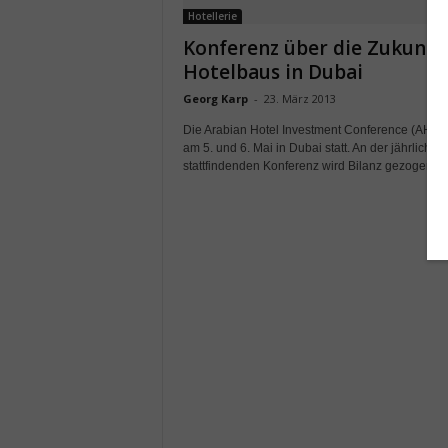
Hotellerie
Konferenz über die Zukunft
Hotelbaus in Dubai
Georg Karp
-
23. März 2013
Die Arabian Hotel Investment Conference (AHIC) 
am 5. und 6. Mai in Dubai statt. An der jährlich
stattfindenden Konferenz wird Bilanz gezogen, ab