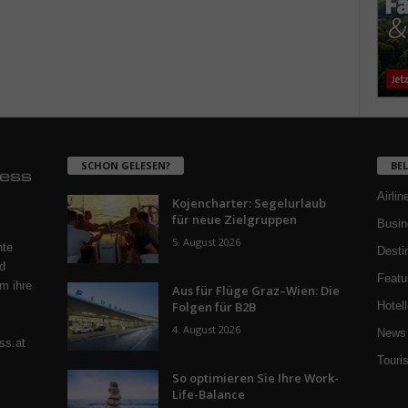
SCHON GELESEN?
BE
Airlin
Kojencharter: Segelurlaub
für neue Zielgruppen
Busin
5. August 2026
nte
Desti
d
Featu
m ihre
Aus für Flüge Graz–Wien: Die
Folgen für B2B
Hotell
4. August 2026
News 
ss.at
Touri
So optimieren Sie Ihre Work-
Life-Balance