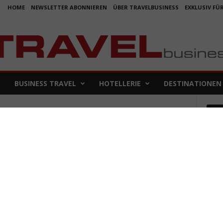
HOME
NEWSLETTER ABONNIEREN
ÜBER TRAVELBUSINESS
EXKLUSIV FÜ
BUSINESS TRAVEL
HOTELLERIE
DESTINATIONEN
Em
Welt
Koje
für 
5. Aug
Aus f
Folge
4. Aug