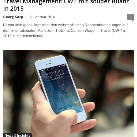
Travel Management: CWT mit solider Bilanz
in 2015
Georg Karp
-
15. Februar 2016
0
Es war kein gutes Jahr, aber den wirtschaftlichen Rahmenbedingungen auf
dem internationalen Markt zum Trotz hat Carlson Wagonlit Travel (CWT) in
2015 zufriedenstellende...
News & Insights