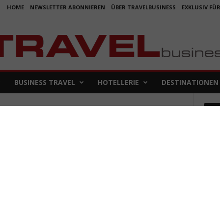
HOME
NEWSLETTER ABONNIEREN
ÜBER TRAVELBUSINESS
EXKLUSIV FÜ
BUSINESS TRAVEL
HOTELLERIE
DESTINATIONEN
Em
Koje
für 
5. Aug
Aus f
Folge
4. Aug