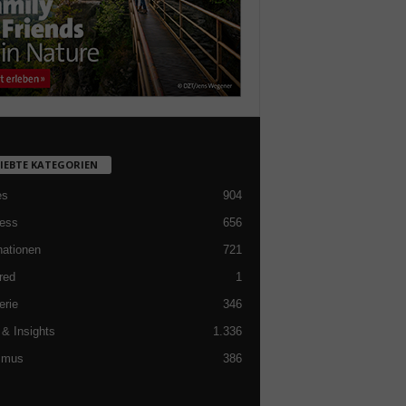
LIEBTE KATEGORIEN
es
904
ess
656
nationen
721
red
1
erie
346
& Insights
1.336
smus
386