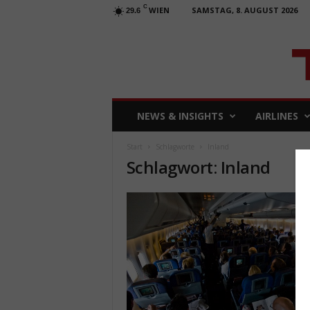
C
WIEN
SAMSTAG, 8. AUGUST 2026
29.6
T
NEWS & INSIGHTS
AIRLINES
R
A
Start
Schlagworte
Inland
V
Schlagwort: Inland
E
L
b
u
s
i
n
e
s
s