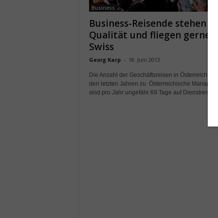
Business
Business-Reisende stehen a
Qualität und fliegen gerne 
Swiss
Georg Karp
-
18. Juni 2013
Die Anzahl der Geschäftsreisen in Österreich nim
den letzten Jahren zu. Österreichische Manager
sind pro Jahr ungefähr 69 Tage auf Dienstreise im 