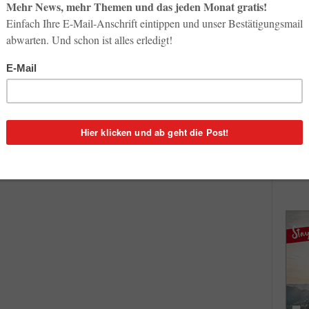
So op
Life-
uf
3. Aug
mit
Inno
Start
1
31. Jul
mt in
Innen
In-...
Soci
wird 
30. Jul