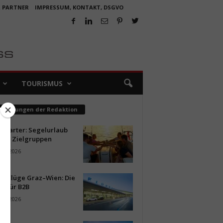
R PARTNER
IMPRESSUM, KONTAKT, DSGVO
TOURISMUS
pfehlungen der Redaktion
ncharter: Segelurlaub
neue Zielgruppen
ust 2026
ür Flüge Graz–Wien: Die
n für B2B
ust 2026