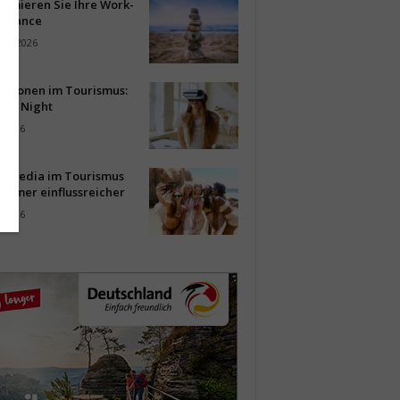
timieren Sie Ihre Work-
Balance
ust 2026
vationen im Tourismus:
-up Night
i 2026
al Media im Tourismus
immer einflussreicher
i 2026