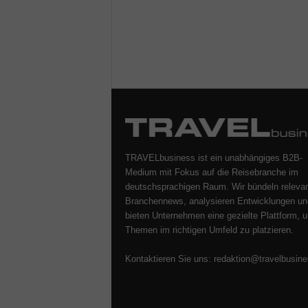
TRAVELbusiness ist ein unabhängiges B2B-
Medium mit Fokus auf die Reisebranche im
deutschsprachigen Raum. Wir bündeln releva
Branchennews, analysieren Entwicklungen un
bieten Unternehmen eine gezielte Plattform, u
Themen im richtigen Umfeld zu platzieren.
Kontaktieren Sie uns:
redaktion@travelbusine