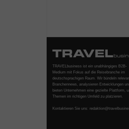
TRAVELbusiness ist ein unabhängiges B2B-
Medium mit Fokus auf die Reisebranche im
deutschsprachigen Raum. Wir bündeln releva
Branchennews, analysieren Entwicklungen un
bieten Unternehmen eine gezielte Plattform, u
Themen im richtigen Umfeld zu platzieren.
Kontaktieren Sie uns:
redaktion@travelbusine