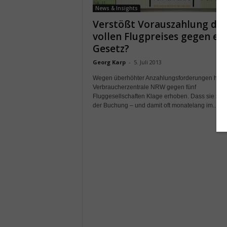
News & Insights
Verstößt Vorauszahlung des
vollen Flugpreises gegen ei
Gesetz?
Georg Karp
-
5. Juli 2013
Wegen überhöhter Anzahlungsforderungen hat d
Verbraucherzentrale NRW gegen fünf
Fluggesellschaften Klage erhoben. Dass sie sofor
der Buchung – und damit oft monatelang im...