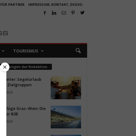
 FÜR PARTNER
IMPRESSUM, KONTAKT, DSGVO
TOURISMUS
pfehlungen der Redaktion
ncharter: Segelurlaub
neue Zielgruppen
ust 2026
ür Flüge Graz–Wien: Die
n für B2B
ust 2026