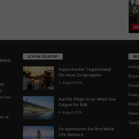
SCHON GELESEN?
BE
Airlin
Kojencharter: Segelurlaub
für neue Zielgruppen
Busin
5. August 2026
nte
Desti
d
Featu
m ihre
Aus für Flüge Graz–Wien: Die
Folgen für B2B
Hotell
4. August 2026
News 
ss.at
Touri
So optimieren Sie Ihre Work-
Life-Balance