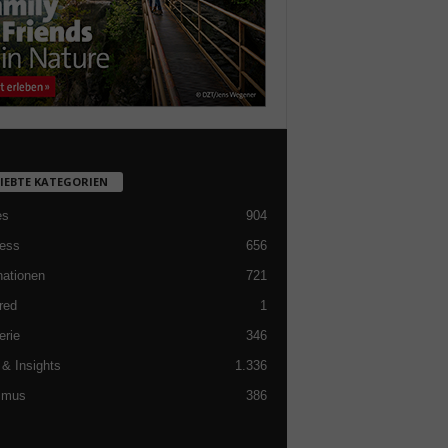
LIEBTE KATEGORIEN
es
904
ess
656
nationen
721
red
1
erie
346
& Insights
1.336
smus
386