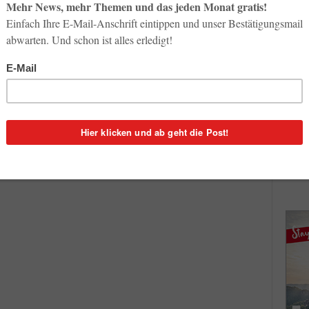
So op
Life-
3. Aug
n
Inno
Start
3
31. Jul
ie
t bei
Soci
wird 
30. Jul