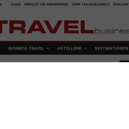
6
HOME
NEWSLETTER ABONNIEREN
ÜBER TRAVELBUSINESS
EXKLUSIV
BUSINESS TRAVEL
HOTELLERIE
DESTINATIONEN
Em
t
Koje
für 
5. Aug
Aus f
Folge
4. Aug