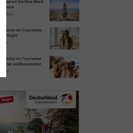
timieren Sie Ihre Work-
Balance
ust 2026
vationen im Tourismus:
-up Night
i 2026
al Media im Tourismus
immer einflussreicher
i 2026