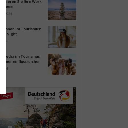
timieren Sie Ihre Work-
Balance
ust 2026
vationen im Tourismus:
-up Night
i 2026
al Media im Tourismus
immer einflussreicher
i 2026