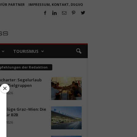
 FÜR PARTNER
IMPRESSUM, KONTAKT, DSGVO
TOURISMUS
pfehlungen der Redaktion
ncharter: Segelurlaub
neue Zielgruppen
ust 2026
ür Flüge Graz–Wien: Die
n für B2B
ust 2026