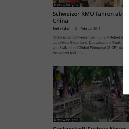
News & Insights
Schweizer KMU fahren ab a
China
Redaktion
-
24. Februar 2018
China ist für Schweizer Klein- und Mittelbetriebe
attraktivste Exportland. Das zeigt eine Rankingst
von Switzerland Global Enterprise (S-GE), das fü
Schweizer KMU als...
News & Insights