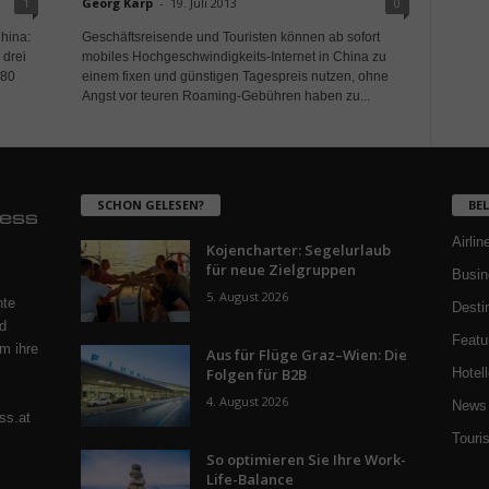
1
Georg Karp
-
19. Juli 2013
0
hina:
Geschäftsreisende und Touristen können ab sofort
 drei
mobiles Hochgeschwindigkeits-Internet in China zu
380
einem fixen und günstigen Tagespreis nutzen, ohne
Angst vor teuren Roaming-Gebühren haben zu...
SCHON GELESEN?
BE
Airlin
Kojencharter: Segelurlaub
für neue Zielgruppen
Busin
5. August 2026
nte
Desti
d
Featu
m ihre
Aus für Flüge Graz–Wien: Die
Folgen für B2B
Hotell
4. August 2026
News 
ss.at
Touri
So optimieren Sie Ihre Work-
Life-Balance