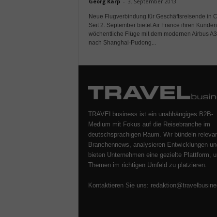
Georg Karp
-
3. September 2013
Neue Flugverbindung für Geschäftsreisende in C
Seit 2. September bietet Air France ihren Kunden
wöchentliche Flüge mit dem modernen Airbus A
nach Shanghai-Pudong...
TRAVELbusiness ist ein unabhängiges B2B-
Medium mit Fokus auf die Reisebranche im
deutschsprachigen Raum. Wir bündeln releva
Branchennews, analysieren Entwicklungen un
bieten Unternehmen eine gezielte Plattform, u
Themen im richtigen Umfeld zu platzieren.
Kontaktieren Sie uns:
redaktion@travelbusine