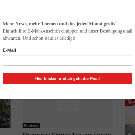
So op
Business
Life-
uf
Unternehmen aus Österreich
3. Aug
entdecken Shanghai
1
Georg Karp
-
11. April 2016
2
Inno
Start
 das
Anlässlich der Aufnahme der direkten Flugverbindung
31. Jul
udie
zwischen Wien und Shanghai durch Austrian Airlines
r
am 6. April organisierte das AußenwirtschaftsCenter
Shanghai der Wirtschaftskammer Österreich...
Soci
wird 
30. Jul
Business