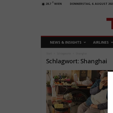
C
WIEN
DONNERSTAG, 6. AUGUST 202
28.7
T
NEWS & INSIGHTS
AIRLINES
R
A
Start
Schlagworte
Shanghai
V
Schlagwort: Shanghai
E
L
b
u
s
i
n
e
s
s