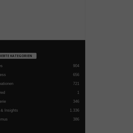
LIEBTE KATEGORIEN
es
904
ess
656
nationen
721
red
1
erie
346
& Insights
1.336
smus
386