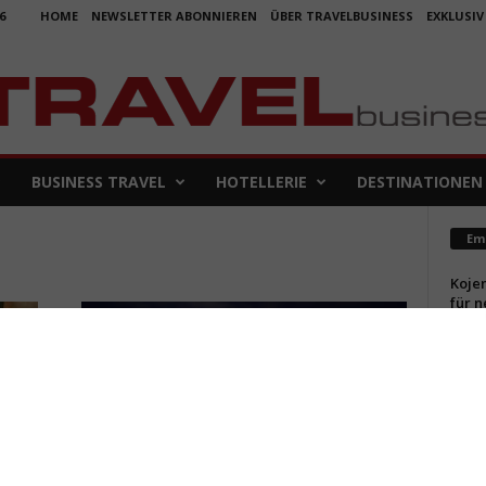
6
HOME
NEWSLETTER ABONNIEREN
ÜBER TRAVELBUSINESS
EXKLUSIV
BUSINESS TRAVEL
HOTELLERIE
DESTINATIONEN
Em
Koje
für 
5. Aug
Aus f
Folge
4. Aug