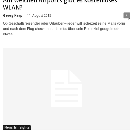
Auf welchen Airports gibt es kostenloses
WLAN?
Georg Karp
-
11. August 2015
3
Ob Geschäftsreisender oder Urlauber – jeder will jederzeit seine Mails vorm
und nach dem Flug checken, nach Infos über sein Reiseziel googeln oder
etwas...
News & Insights